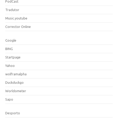
PodCast
Tradutor
Music.youtube
Corrector Online
Google
BING
Startpage
Yahoo
wolframalpha
Duckduckgo
Worldometer
Sapo
Desporto