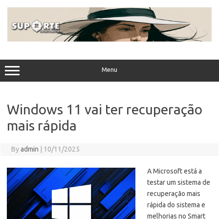
Skip
to
content
Menu
Windows 11 vai ter recuperação
mais rápida
By
admin
|
10/11/2025
A Microsoft está a
testar um sistema de
recuperação mais
rápida do sistema e
melhorias no Smart