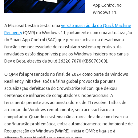
App Control no
Windows 11.
A Microsoft está a testar uma
versão mais rápida do Quick Machine
Recovery
(QMR) no Windows 11, juntamente com uma actualização
do Smart App Control (SAC) que permite activar ou desactivar a
função sem necessidade de reinstalar o sistema operativo. As
novidades estão disponíveis para os Windows Insiders nos canais
Dev e Beta, através da build 26220.7070 (KB5070300).
O QMR foi apresentado no final de 2024 como parte da Windows
Resiliency Initiative, após a falha global provocada por uma
actualização defeituosa do CrowdStrike Falcon, que deixou
centenas de milhares de computadores inoperacionais. A
ferramenta permite aos administradores de TI resolver falhas de
arranque do Windows remotamente, sem acesso físico ao
computador. Quando o sistema não arranca devido a um driver ou
configuração problemática, entra automaticamente no Ambiente de
Recuperação do Windows (WinRE), inicia o QMR e liga-se à
Microsoft para identificar e corrigir o erro.