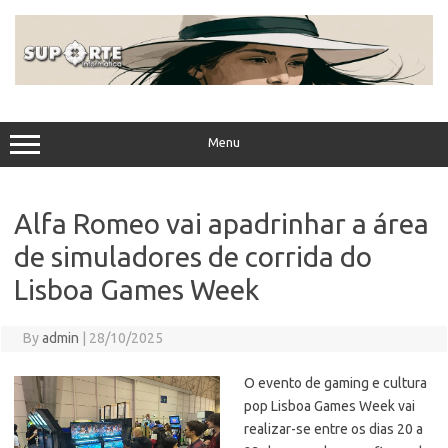
Skip
to
content
Menu
Alfa Romeo vai apadrinhar a área
de simuladores de corrida do
Lisboa Games Week
By
admin
|
28/10/2025
O evento de gaming e cultura
pop Lisboa Games Week vai
realizar-se entre os dias 20 a