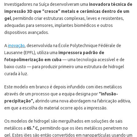
Investigadores na Suíça desenvolveram uma
inovadora técnica de
impressão 3D que “cresce” metais e cerâmicas dentro de um
gel
, permitindo criar estruturas complexas, leves e resistentes,
adequadas para sensores, implantes biomédicos e outros
dispositivos avançados.
A
inovação
, desenvolvida na École Polytechnique Fédérale de
Lausanne (EPFL), utiliza uma
impressora padrão de
fotopolimerização em cuba
— uma tecnologia acessível e de
baixo custo — para produzir primeiro uma estrutura de hidrogel
curada à luz.
Este modelo em branco é depois infundido com iões metálicos
através de um processo que a equipa designa por
“infusão-
precipitação”,
abrindo uma nova abordagem na fabricação aditiva,
em que a escolha do material ocorre após a impressão.
Os modelos de hidrogel são mergulhados em soluções de sais
metálicos a
65.° C,
permitindo que os iões metálicos penetrem no
gel. Estes iões são então convertidos em nanopartículas usando um