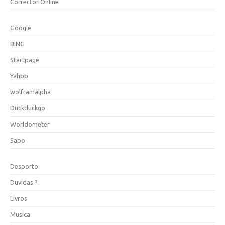
Corrector Online
Google
BING
Startpage
Yahoo
wolframalpha
Duckduckgo
Worldometer
Sapo
Desporto
Duvidas ?
Livros
Musica