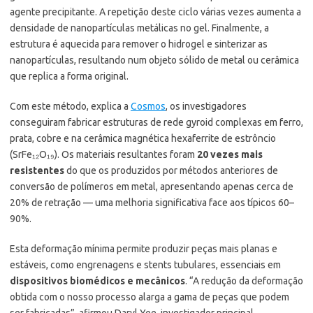
agente precipitante. A repetição deste ciclo várias vezes aumenta a
densidade de nanopartículas metálicas no gel. Finalmente, a
estrutura é aquecida para remover o hidrogel e sinterizar as
nanopartículas, resultando num objeto sólido de metal ou cerâmica
que replica a forma original.
Com este método, explica a
Cosmos
, os investigadores
conseguiram fabricar estruturas de rede gyroid complexas em ferro,
prata, cobre e na cerâmica magnética hexaferrite de estrôncio
(SrFe₁₂O₁₉). Os materiais resultantes foram
20 vezes mais
resistentes
do que os produzidos por métodos anteriores de
conversão de polímeros em metal, apresentando apenas cerca de
20% de retração — uma melhoria significativa face aos típicos 60–
90%.
Esta deformação mínima permite produzir peças mais planas e
estáveis, como engrenagens e stents tubulares, essenciais em
dispositivos biomédicos e mecânicos
. “A redução da deformação
obtida com o nosso processo alarga a gama de peças que podem
ser fabricadas”, afirmou Daryl Yee, investigador principal.