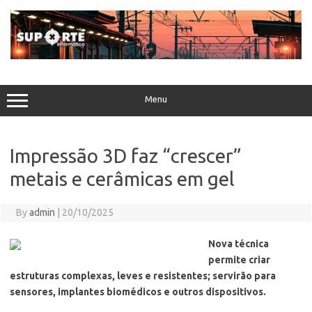
Skip
to
content
Menu
Impressão 3D faz “crescer”
metais e cerâmicas em gel
By
admin
|
20/10/2025
Nova técnica
permite criar
estruturas complexas, leves e resistentes; servirão para
sensores, implantes biomédicos e outros dispositivos.