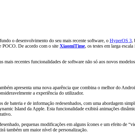
 fundo o desenvolvimento do seu mais recente software, o
HyperOS 3
,
 e POCO. De acordo com o site
XiaomiT
ime
, os testes em larga escal
s mais recentes funcionalidades de software não só aos novos modelos
ambém apresenta uma nova aparência que combina o melhor do Android 
nsideravelmente a experiência do utilizador.
los de bateria e de informação redesenhados, com uma abordagem simpl
namic Island da Apple. Esta funcionalidade exibirá animações dinâmicas 
rativo.
desenhado, pequenas modificações em alguns ícones e um efeito de “vid
tirá também um maior nível de personalização.