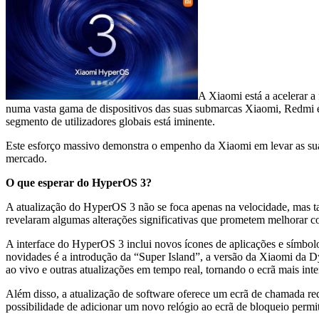
A Xiaomi está a acelerar a
numa vasta gama de dispositivos das suas submarcas Xiaomi, Redmi
segmento de utilizadores globais está iminente.
Este esforço massivo demonstra o empenho da Xiaomi em levar as sua
mercado.
O que esperar do HyperOS 3?
A atualização do HyperOS 3 não se foca apenas na velocidade, mas t
revelaram algumas alterações significativas que prometem melhorar co
A interface do HyperOS 3 inclui novos ícones de aplicações e símbo
novidades é a introdução da “Super Island”, a versão da Xiaomi da Dy
ao vivo e outras atualizações em tempo real, tornando o ecrã mais inte
Além disso, a atualização de software oferece um ecrã de chamada re
possibilidade de adicionar um novo relógio ao ecrã de bloqueio permi