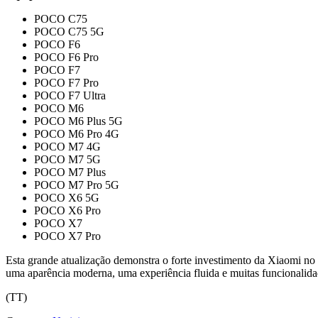
POCO C75
POCO C75 5G
POCO F6
POCO F6 Pro
POCO F7
POCO F7 Pro
POCO F7 Ultra
POCO M6
POCO M6 Plus 5G
POCO M6 Pro 4G
POCO M7 4G
POCO M7 5G
POCO M7 Plus
POCO M7 Pro 5G
POCO X6 5G
POCO X6 Pro
POCO X7
POCO X7 Pro
Esta grande atualização demonstra o forte investimento da Xiaomi no 
uma aparência moderna, uma experiência fluida e muitas funcionalida
(TT)