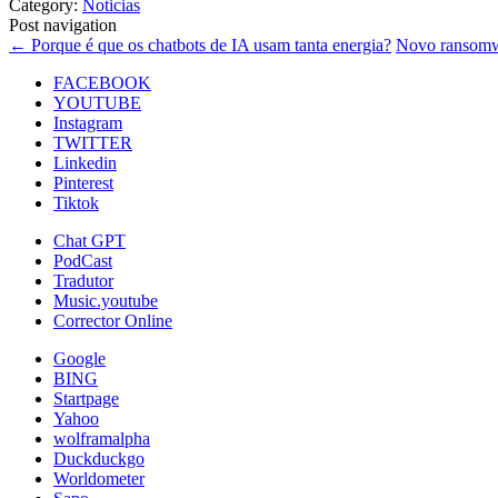
Category:
Noticias
Post navigation
←
Porque é que os chatbots de IA usam tanta energia?
Novo ransomw
FACEBOOK
YOUTUBE
Instagram
TWITTER
Linkedin
Pinterest
Tiktok
Chat GPT
PodCast
Tradutor
Music.youtube
Corrector Online
Google
BING
Startpage
Yahoo
wolframalpha
Duckduckgo
Worldometer