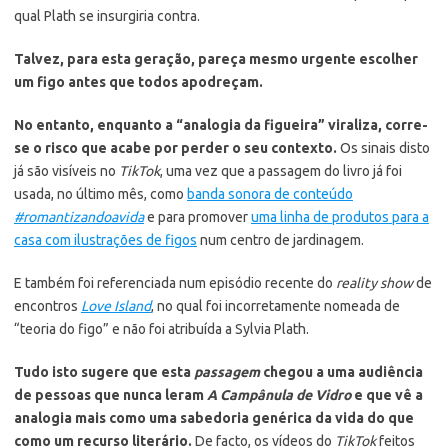
qual Plath se insurgiria contra.
Talvez, para esta geração, pareça mesmo urgente escolher
um figo antes que todos apodreçam.
No entanto, enquanto a “analogia da figueira” viraliza, corre-
se o risco que acabe por perder o seu contexto.
Os sinais disto
já são visíveis no
TikTok
, uma vez que a passagem do livro já foi
usada, no último mês, como
banda sonora de conteúdo
#romantizandoavida
e para promover
uma linha de produtos para a
casa com ilustrações de figos
num centro de jardinagem.
E também foi referenciada num episódio recente do
reality show
de
encontros
Love Island
, no qual foi incorretamente nomeada de
“teoria do figo” e não foi atribuída a Sylvia Plath.
Tudo isto sugere que esta
passagem
chegou a uma audiência
de pessoas que nunca leram
A Campânula de Vidro
e que vê a
analogia mais como uma sabedoria genérica da vida do que
como um recurso literário.
De facto, os vídeos do
TikTok
feitos