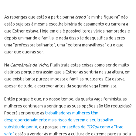
As raparigas que estão a participar na
trend
“a minha figueira” não
estão sujeitas à mesma escolha binária de casamento ou carreira a
que Esther estava. Hoje em dia é possível teres vários namorados e
depois um marido e família, e nada disso te desqualifica de seres
uma “professora brilhante”, uma “editora maravilhosa” ou o que
quer que queiras ser.
Na
Campânula de Vidro
, Plath trata estas coisas como sendo muito
distintas porque era assim que a Esther as sentiria na sua altura, em
que existia tanta pureza imposta e famílias nucleares. Ela estava,
apesar de tudo, a escrever antes da segunda vaga feminista.
Então porque é que, no nosso tempo, da quarta vaga feminista, as
mulheres continuam a sentir que as suas opções são tão reduzidas?
Poderá ser porque as
trabalhadoras mulheres têm
desproporcionalmente mais risco de verem o seu trabalho
substituído por IA
, ou porque
sensações de
TikTok
como a “trad
wife”
estão a vender às mulheres a cultura de extrema pureza pela