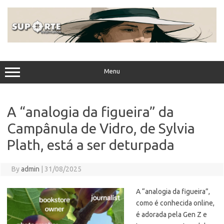
Skip
to
content
Menu
A “analogia da figueira” da
Campânula de Vidro, de Sylvia
Plath, está a ser deturpada
By
admin
|
31/08/2025
A “analogia da figueira”,
como é conhecida online,
é adorada pela Gen Z e