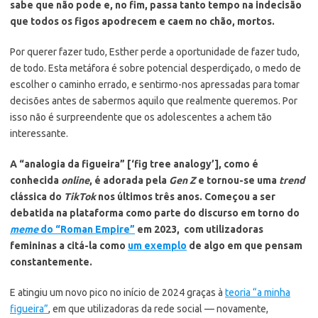
sabe que não pode e, no fim, passa tanto tempo na indecisão
que todos os figos apodrecem e caem no chão, mortos.
Por querer fazer tudo, Esther perde a oportunidade de fazer tudo,
de todo. Esta metáfora é sobre potencial desperdiçado, o medo de
escolher o caminho errado, e sentirmo-nos apressadas para tomar
decisões antes de sabermos aquilo que realmente queremos. Por
isso não é surpreendente que os adolescentes a achem tão
interessante.
A “analogia da figueira” [‘fig tree analogy’], como é
conhecida
online
, é adorada pela
Gen Z
e tornou-se uma
trend
clássica do
TikTok
nos últimos três anos. Começou a ser
debatida na plataforma como parte do discurso em torno do
meme
do “Roman Empire”
em 2023, com utilizadoras
femininas a citá-la como
um exemplo
de algo em que pensam
constantemente.
E atingiu um novo pico no início de 2024 graças à
teoria “a minha
figueira”
, em que utilizadoras da rede social — novamente,