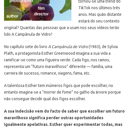
tornou-se uma trend do
TikTok nos últimos três
anos. Mas quão distante
estará do seu contexto
original? Quantas das pessoas que a usam nos seus vídeos terão
lido A Campânula de Vidro?
No capítulo sete do livro
A Campânula de Vidro
(1963), de Sylvia
Plath, a protagonista Esther Greenwood imagina a sua vida a
ramificar-se como uma figueira verde. Cada figo, nos ramos,
representa um “futuro maravilhoso” diferente — família, uma
carreira de sucesso, romance, viagens, fama, etc.
A talentosa Esther tem inúmeros figos que pode escolher, no
entanto imagina-se a “morrer de fome” no galho da árvore porque
não consegue decidir qual dos figos escolher.
A sua indecisão vem do facto de saber que escolher um futuro
maravilhoso significa perder outras oportunidades
igualmente apelativas. Esther quer experimentar todas, mas