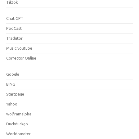
Tiktok
Chat GPT
PodCast
Tradutor
Music.youtube
Corrector Online
Google
BING
Startpage
Yahoo
wolframalpha
Duckduckgo
Worldometer