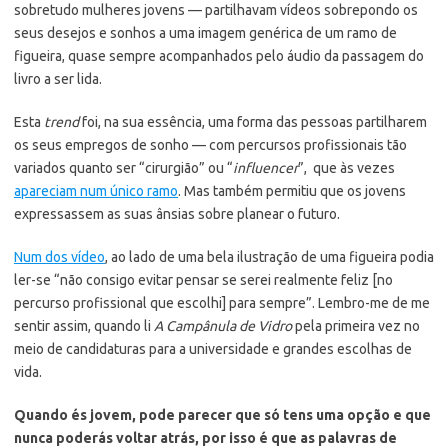
sobretudo mulheres jovens — partilhavam vídeos sobrepondo os
seus desejos e sonhos a uma imagem genérica de um ramo de
figueira, quase sempre acompanhados pelo áudio da passagem do
livro a ser lida.
Esta
trend
foi, na sua essência, uma forma das pessoas partilharem
os seus empregos de sonho — com percursos profissionais tão
variados quanto ser “cirurgião” ou “
influencer
”, que às vezes
apareciam num único ramo
. Mas também permitiu que os jovens
expressassem as suas ânsias sobre planear o futuro.
Num dos vídeo
, ao lado de uma bela ilustração de uma figueira podia
ler-se “não consigo evitar pensar se serei realmente feliz [no
percurso profissional que escolhi] para sempre”. Lembro-me de me
sentir assim, quando li
A Campânula de Vidro
pela primeira vez no
meio de candidaturas para a universidade e grandes escolhas de
vida.
Quando és jovem, pode parecer que só tens uma opção e que
nunca poderás voltar atrás, por isso é que as palavras de