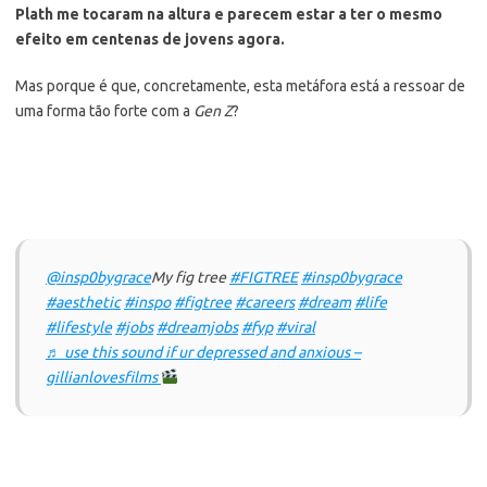
Plath me tocaram na altura e parecem estar a ter o mesmo
efeito em centenas de jovens agora.
Mas porque é que, concretamente, esta metáfora está a ressoar de
uma forma tão forte com a
Gen Z
?
@insp0bygrace
My fig tree
#FIGTREE
#insp0bygrace
#aesthetic
#inspo
#figtree
#careers
#dream
#life
#lifestyle
#jobs
#dreamjobs
#fyp
#viral
♬ use this sound if ur depressed and anxious –
gillianlovesfilms