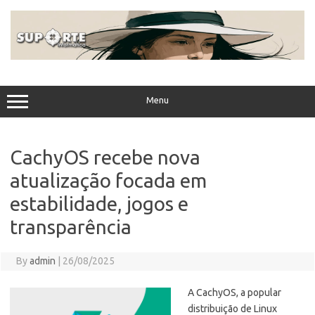
Skip
to
content
Menu
CachyOS recebe nova
atualização focada em
estabilidade, jogos e
transparência
By
admin
|
26/08/2025
A CachyOS, a popular
distribuição de Linux