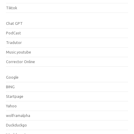
Tiktok
Chat GPT
PodCast
Tradutor
Music.youtube
Corrector Online
Google
BING
Startpage
Yahoo
wolframalpha
Duckduckgo