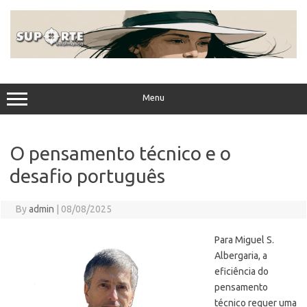
Skip
to
content
Menu
O pensamento técnico e o
desafio português
By
admin
|
08/08/2025
Para Miguel S.
Albergaria, a
eficiência do
pensamento
técnico requer uma