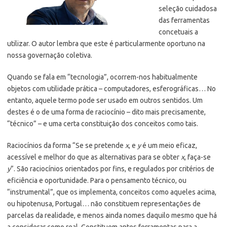
seleção cuidadosa
das ferramentas
concetuais a
utilizar. O autor lembra que este é particularmente oportuno na
nossa governação coletiva.
Quando se fala em “tecnologia”, ocorrem-nos habitualmente
objetos com utilidade prática – computadores, esferográficas… No
entanto, aquele termo pode ser usado em outros sentidos. Um
destes é o de uma forma de raciocínio – dito mais precisamente,
“técnico” – e uma certa constituição dos conceitos como tais.
Raciocínios da forma “Se se pretende
x
, e
y
é um meio eficaz,
acessível e melhor do que as alternativas para se obter
x
, faça-se
y
”. São raciocínios orientados por fins, e regulados por critérios de
eficiência e oportunidade. Para o pensamento técnico, ou
“instrumental”, que os implementa, conceitos como aqueles acima,
ou hipotenusa, Portugal… não constituem representações de
parcelas da realidade, e menos ainda nomes daquilo mesmo que há
a considerar como real. Constituem antes ferramentas para a