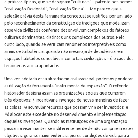
e práticas típicas, que se designam “culturais” – patente nos nomes
“civilização Ocidental”, “civilização Sínica”… Me parece que a
seleção prévia desta ferramenta concetual se justifica, por um lado,
pelo reconhecimento da constituição de tradições que modalizam
essa vida civilizada conforme desenvolvem complexos de fatores
culturais dominantes, distintos uns complexos dos outros. Pelo
outro lado, quando se verificam fenómenos interpretáveis como
sinais de turbulência, quando não mesmo já de decadência, em
espaços habitados concebíveis como tais civilizações – é o caso dos
fenómenos acima apontados.
Uma vez adotada essa abordagem civilizacional, podemos ponderar
a utilização da ferramenta “instrumento de expansão”. O referido
historiador designa assim as organizações sociais que cumprem
três objetivos:
i
) incentivar a invenção de novas maneiras de fazer
as coisas;
ii
) acumular recursos que possam vir a ser investidos; e
iii
) alocar este excedente no desenvolvimento e implementação
daquelas invenções. Quando as instituições de uma organização
passam a visar manter-se indiferentemente de não cumprirem estes
objetivos, gera-se maior violência, piores condições de vida para a