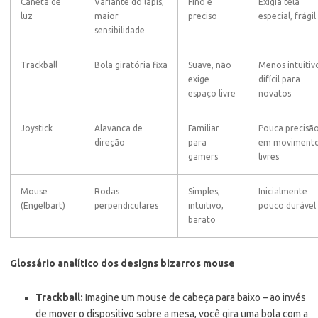
Caneta de
Variante do lápis,
Fino e
Exigia tela
luz
maior
preciso
especial, frágil
sensibilidade
Trackball
Bola giratória fixa
Suave, não
Menos intuitiv
exige
difícil para
espaço livre
novatos
Joystick
Alavanca de
Familiar
Pouca precisã
direção
para
em moviment
gamers
livres
Mouse
Rodas
Simples,
Inicialmente
(Engelbart)
perpendiculares
intuitivo,
pouco durável
barato
Glossário analítico dos designs bizarros mouse
Trackball:
Imagine um mouse de cabeça para baixo – ao invés
de mover o dispositivo sobre a mesa, você gira uma bola com a