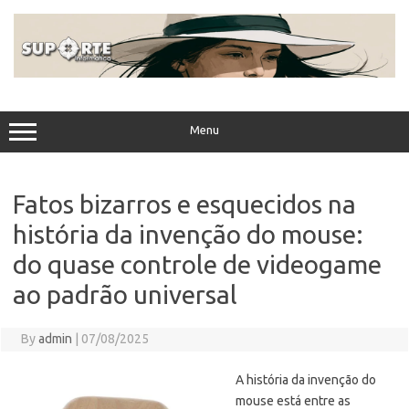
Skip
to
content
Menu
Fatos bizarros e esquecidos na
história da invenção do mouse:
do quase controle de videogame
ao padrão universal
By
admin
|
07/08/2025
A história da invenção do
mouse está entre as