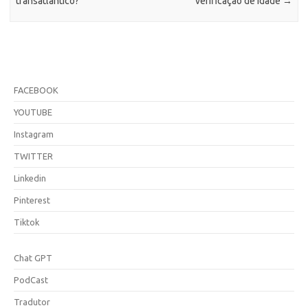
transatlântico?
verificação de idade
→
FACEBOOK
YOUTUBE
Instagram
TWITTER
Linkedin
Pinterest
Tiktok
Chat GPT
PodCast
Tradutor