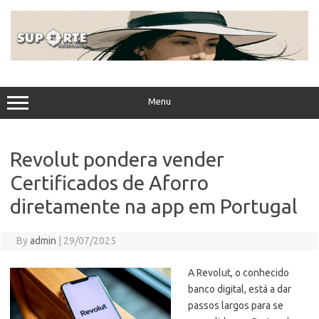
Skip
to
content
Menu
Revolut pondera vender
Certificados de Aforro
diretamente na app em Portugal
By
admin
|
29/07/2025
A Revolut, o conhecido
banco digital, está a dar
passos largos para se