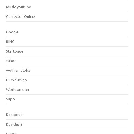
Music.youtube
Corrector Online
Google
BING
Startpage
Yahoo
wolframalpha
Duckduckgo
Worldometer
Sapo
Desporto
Duvidas ?
Livros