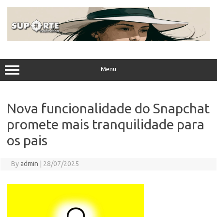
Skip
to
content
Menu
Nova funcionalidade do Snapchat
promete mais tranquilidade para
os pais
By
admin
|
28/07/2025