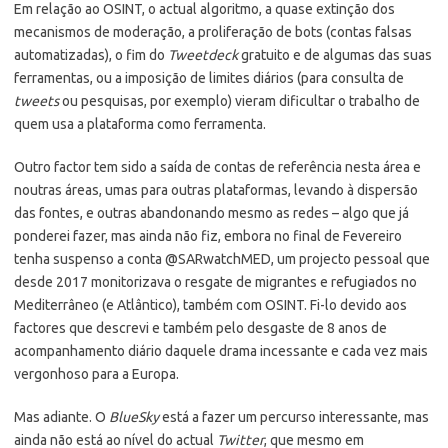
Em relação ao OSINT, o actual algoritmo, a quase extinção dos
mecanismos de moderação, a proliferação de bots (contas falsas
automatizadas), o fim do
Tweetdeck
gratuito e de algumas das suas
ferramentas, ou a imposição de limites diários (para consulta de
tweets
ou pesquisas, por exemplo) vieram dificultar o trabalho de
quem usa a plataforma como ferramenta.
Outro factor tem sido a saída de contas de referência nesta área e
noutras áreas, umas para outras plataformas, levando à dispersão
das fontes, e outras abandonando mesmo as redes – algo que já
ponderei fazer, mas ainda não fiz, embora no final de Fevereiro
tenha suspenso a conta @SARwatchMED, um projecto pessoal que
desde 2017 monitorizava o resgate de migrantes e refugiados no
Mediterrâneo (e Atlântico), também com OSINT. Fi-lo devido aos
factores que descrevi e também pelo desgaste de 8 anos de
acompanhamento diário daquele drama incessante e cada vez mais
vergonhoso para a Europa.
Mas adiante. O
BlueSky
está a fazer um percurso interessante, mas
ainda não está ao nível do actual
Twitter
, que mesmo em