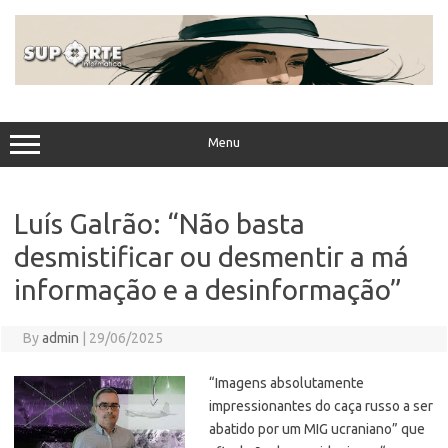
Skip
to
content
Menu
Luís Galrão: “Não basta
desmistificar ou desmentir a má
informação e a desinformação”
By
admin
|
29/06/2025
“Imagens absolutamente
impressionantes do caça russo a ser
abatido por um MIG ucraniano” que