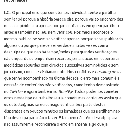
recorrente?
L.G.: O principal erro que cometemos individualmente é partilhar
sem ler só porque a história parece gira, porque vai ao encontro das
nossas opiniões ou apenas porque confiamos em quem partilhou
antes e também não leu, nem verificou. Nos media acontece o
mesmo: publica-se sem se verificar apenas porque se viu publicado
algures ou porque parece ser verdade, muitas vezes com a
desculpa de que não há tempo/meios para grandes verificações,
isto enquanto se empenham recursos jornalísticos em coberturas
mediáticas absurdas com directos sucessivos sem notícias e sem
jornalismo, como se vê diariamente. Nos conflitos e
breaking news
que tenho acompanhado na última década, o erro mais comum é a
emissão de conteúdos não verificados, como tenho demonstrado
no
Twitter
e agora também no
BlueSky
. Todos podemos cometer
erros neste tipo de trabalho (eu já cometi, mas corrigi-os assim que
os detectei), mas se eu consigo verificar boa parte destes
disparates em poucos minutos os jornalistas que os partilham não
têm desculpa para não o fazer. E também não têm desculpa para
não assumirem e rectificarem o erro em antena, algo que já