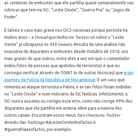
as centenas de embustes que ele partilha quase semanalmente nas
rubricas que tem na SIC: “Leste Oeste”, “Guerra Fria” ou “Jogos de
Poder”.
É talvez o caso mais grave nos OCS nacionais porque persiste há
muitos anos – a
thread
que tenho no
Twitter
só sobre o “Leste
Oeste” já ultrapassa os 430
tweets
. Resulta de uma análise não
exaustiva de disparates e embustes desde Outubro de 2018, uns
mais graves do que outros, entre eles a vez em que o comentador
exibiu fotos de pessoas que apelidou de terroristas e que eu
consegui verificar através de OSINT (e de outras técnicas) que
eram
agentes da Polícia da República de Moçambique
. É um caso que
remonta ao ataque terrorista a Palma, e as tais fotos foram exibidas
no “Leste Oeste” e num noticiário da SIC Notícias. Infelizmente, a
SIC nunca assumiu ou corrigiu esse erro, como não corrige 99% dos
disparates que ele partilha em antena. Idem para a maioria dos
outros canais. Encontram esses meus
fact-checks
no
Twitter
através das
hashtags
#aLesteOestedosfactos e
#guerrafriaaosfactos, por exemplo.