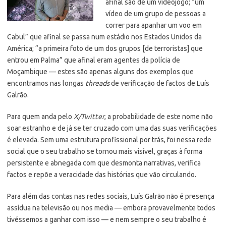
afinal são de um videojogo; “um
vídeo de um grupo de pessoas a
correr para apanhar um voo em
Cabul” que afinal se passa num estádio nos Estados Unidos da
América; “a primeira foto de um dos grupos [de terroristas] que
entrou em Palma” que afinal eram agentes da polícia de
Moçambique — estes são apenas alguns dos exemplos que
encontramos nas longas
threads
de verificação de factos de Luís
Galrão.
Para quem anda pelo
X/Twitter
, a probabilidade de este nome não
soar estranho e de já se ter cruzado com uma das suas verificações
é elevada. Sem uma estrutura profissional por trás, foi nessa rede
social que o seu trabalho se tornou mais visível, graças à forma
persistente e abnegada com que desmonta narrativas, verifica
factos e repõe a veracidade das histórias que vão circulando.
Para além das contas nas redes sociais, Luís Galrão não é presença
assídua na televisão ou nos media — embora provavelmente todos
tivéssemos a ganhar com isso — e nem sempre o seu trabalho é