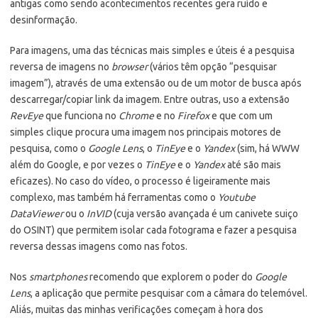
antigas como sendo acontecimentos recentes gera ruído e
desinformação.
Para imagens, uma das técnicas mais simples e úteis é a pesquisa
reversa de imagens no
browser
(vários têm opção “pesquisar
imagem”), através de uma extensão ou de um motor de busca após
descarregar/copiar link da imagem. Entre outras, uso a extensão
RevEye
que funciona no
Chrome
e no
Firefox
e que com um
simples clique procura uma imagem nos principais motores de
pesquisa, como o
Google Lens
, o
TinEye
e o
Yandex
(sim, há WWW
além do Google, e por vezes o
TinEye
e o
Yandex
até são mais
eficazes). No caso do vídeo, o processo é ligeiramente mais
complexo, mas também há ferramentas como o
Youtube
DataViewer
ou o
InVID
(cuja versão avançada é um canivete suiço
do OSINT) que permitem isolar cada fotograma e fazer a pesquisa
reversa dessas imagens como nas fotos.
Nos
smartphones
recomendo que explorem o poder do
Google
Lens
, a aplicação que permite pesquisar com a câmara do telemóvel.
Aliás, muitas das minhas verificações começam à hora dos