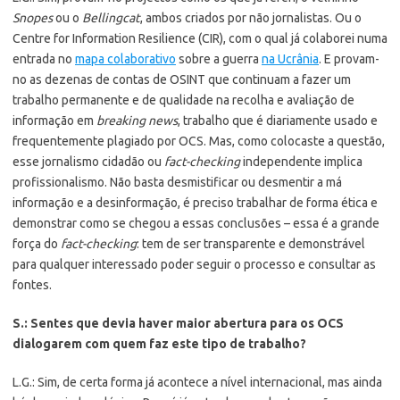
Snopes
ou o
Bellingcat
, ambos criados por não jornalistas. Ou o
Centre for Information Resilience (CIR), com o qual já colaborei numa
entrada no
mapa colaborativo
sobre a guerra
na Ucrânia
. E provam-
no as dezenas de contas de OSINT que continuam a fazer um
trabalho permanente e de qualidade na recolha e avaliação de
informação em
breaking news
, trabalho que é diariamente usado e
frequentemente plagiado por OCS. Mas, como colocaste a questão,
esse jornalismo cidadão ou
fact-checking
independente implica
profissionalismo. Não basta desmistificar ou desmentir a má
informação e a desinformação, é preciso trabalhar de forma ética e
demonstrar como se chegou a essas conclusões – essa é a grande
força do
fact-checking
: tem de ser transparente e demonstrável
para qualquer interessado poder seguir o processo e consultar as
fontes.
S.: Sentes que devia haver maior abertura para os OCS
dialogarem com quem faz este tipo de trabalho?
L.G.: Sim, de certa forma já acontece a nível internacional, mas ainda