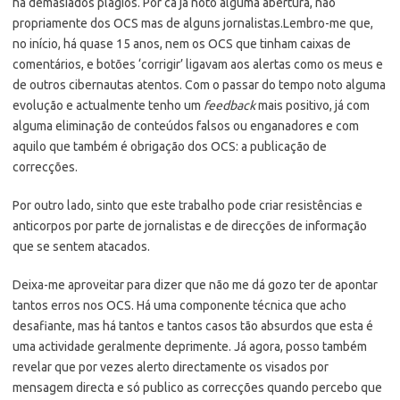
há demasiados plágios. Por cá já noto alguma abertura, não
propriamente dos OCS mas de alguns jornalistas.Lembro-me que,
no início, há quase 15 anos, nem os OCS que tinham caixas de
comentários, e botões ‘corrigir’ ligavam aos alertas como os meus e
de outros cibernautas atentos. Com o passar do tempo noto alguma
evolução e actualmente tenho um
feedback
mais positivo, já com
alguma eliminação de conteúdos falsos ou enganadores e com
aquilo que também é obrigação dos OCS: a publicação de
correcções.
Por outro lado, sinto que este trabalho pode criar resistências e
anticorpos por parte de jornalistas e de direcções de informação
que se sentem atacados.
Deixa-me aproveitar para dizer que não me dá gozo ter de apontar
tantos erros nos OCS. Há uma componente técnica que acho
desafiante, mas há tantos e tantos casos tão absurdos que esta é
uma actividade geralmente deprimente. Já agora, posso também
revelar que por vezes alerto directamente os visados por
mensagem directa e só publico as correcções quando percebo que