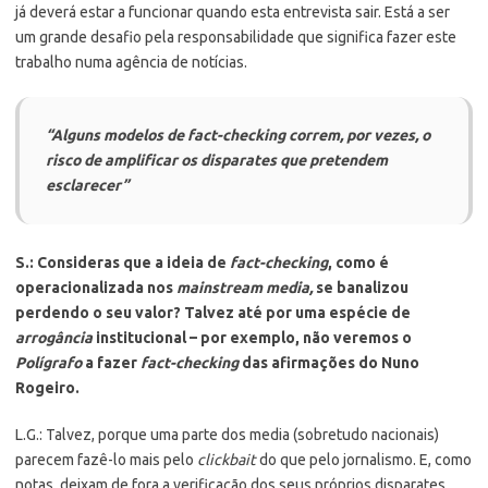
já deverá estar a funcionar quando esta entrevista sair. Está a ser
um grande desafio pela responsabilidade que significa fazer este
trabalho numa agência de notícias.
“Alguns modelos de
fact-checking
correm, por vezes, o
risco de amplificar os disparates que pretendem
esclarecer”
S.: Consideras que a ideia de
fact-checking
, como é
operacionalizada nos
mainstream media,
se banalizou
perdendo o seu valor? Talvez até por uma espécie de
arrogância
institucional – por exemplo, não veremos o
Polígrafo
a fazer
fact-checking
das afirmações do Nuno
Rogeiro.
L.G.: Talvez, porque uma parte dos media (sobretudo nacionais)
parecem fazê-lo mais pelo
clickbait
do que pelo jornalismo. E, como
notas, deixam de fora a verificação dos seus próprios disparates,