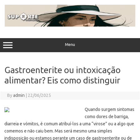
Skip
to
content
Menu
Gastroenterite ou intoxicação
alimentar? Eis como distinguir
By
admin
|
22/06/2025
Quando surgem sintomas
como dores de barriga,
diarreia e vómitos, é comum atribuí-los a uma “virose” ou a algo que
comemos e não caiu bem. Mas será mesmo uma simples
indisposição ou estamos perante um caso de gastroenterite ou de