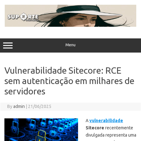
Skip
to
content
Menu
Vulnerabilidade Sitecore: RCE
sem autenticação em milhares de
servidores
By
admin
|
21/06/2025
A
vulnerabilidade
Sitecore
recentemente
divulgada representa uma