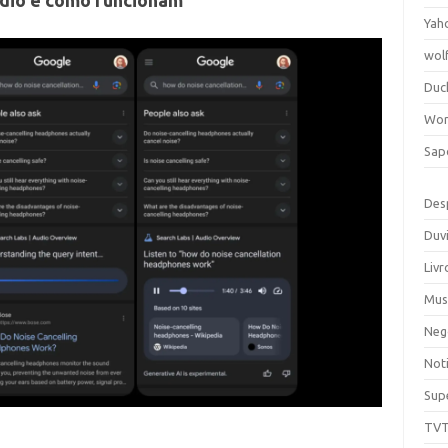
udio e como funcionam
Yah
wol
Duc
Wor
Sap
Des
Duv
Livr
Mus
Neg
Noti
Sup
TV