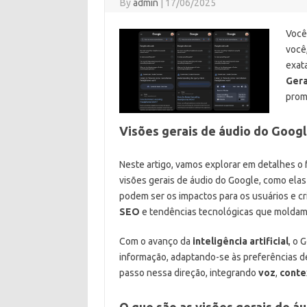
By
admin
|
17/06/2025
Você
você
exat
Gera
prom
Visões gerais de áudio do Googl
Neste artigo, vamos explorar em detalhes o
visões gerais de áudio do Google, como elas 
podem ser os impactos para os usuários e cr
SEO
e tendências tecnológicas que molda
Com o avanço da
inteligência artificial
, o 
informação, adaptando-se às preferências d
passo nessa direção, integrando
voz
,
conte