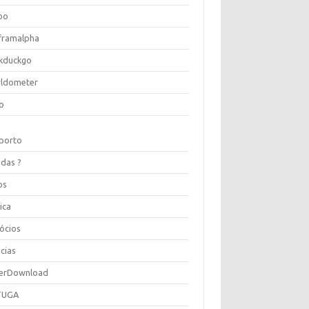
oo
framalpha
kduckgo
ldometer
o
porto
idas ?
os
ica
ócios
cias
erDownload
TUGA