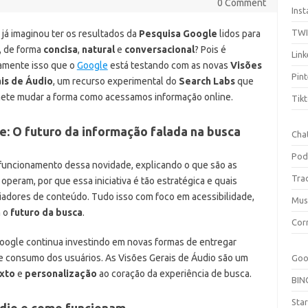
0 Comment
Ins
TW
 já imaginou ter os resultados da
Pesquisa Google
lidos para
, de forma
concisa
,
natural
e
conversacional
? Pois é
Link
amente isso que o
Google
está testando com as novas
Visões
Pint
is de Áudio
, um recurso experimental do
Search Labs
que
ete mudar a forma como acessamos informação online.
Tik
e: O futuro da informação falada na busca
Cha
Pod
 funcionamento dessa novidade, explicando o que são as
Tra
operam, por que essa iniciativa é tão estratégica e quais
iadores de conteúdo. Tudo isso com foco em acessibilidade,
Mus
m o
futuro da busca
.
Cor
Google continua investindo em novas formas de entregar
e consumo dos usuários. As Visões Gerais de Áudio são um
Goo
xto
e
personalização
ao coração da experiência de busca.
BIN
Sta