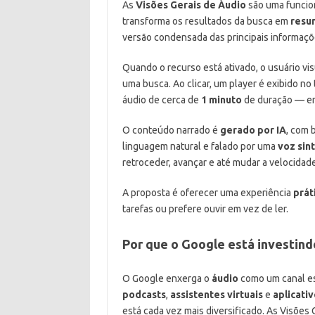
As
Visões Gerais de Áudio
são uma funcio
transforma os resultados da busca em
resu
versão condensada das principais informaçõ
Quando o recurso está ativado, o usuário vi
uma busca. Ao clicar, um player é exibido n
áudio de cerca de
1 minuto
de duração — em
O conteúdo narrado é
gerado por IA
, com
linguagem natural e falado por uma
voz sin
retroceder, avançar e até mudar a velocidade
A proposta é oferecer uma experiência
prát
tarefas ou prefere ouvir em vez de ler.
Por que o Google está investind
O Google enxerga o
áudio
como um canal es
podcasts
,
assistentes virtuais
e
aplicativ
está cada vez mais diversificado. As Visões