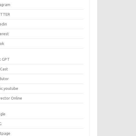
tagram
ITTER
edin
erest
tok
t GPT
Cast
dutor
ic.youtube
rector Online
gle
G
rtpage