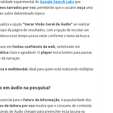
nalidade experimental do
Google Search Labs
que
mos narrados por voz
, permitindo que o usuário
ouça
uma
es sobre determinado tópico.
sualiza a opção
“Gerar Visão Geral de Áudio”
ao realizar
o topo da página de resultados, com a opção de escutar um
bora esse tempo possa variar conforme o tema da busca.
 base em
fontes confiáveis da web
, sintetizado em
tética
clara e agradável. O
player
inclui botões para pausar,
 da narração.
ica e multimodal
, ideal para quem está realizando múltiplas
o em áudio na pesquisa?
sencial para o
futuro da informação
. A popularidade dos
os de leitura por voz
mostra que o consumo de conteúdo
 Gerais de Áudio chegam para preencher essa lacuna na