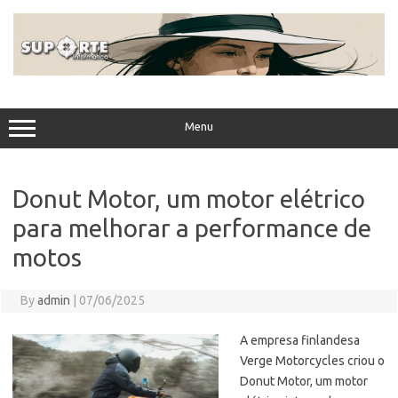
Skip
to
content
Menu
Donut Motor, um motor elétrico
para melhorar a performance de
motos
By
admin
|
07/06/2025
A empresa finlandesa
Verge Motorcycles criou o
Donut Motor, um motor