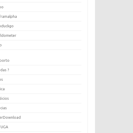
oo
framalpha
kduckgo
ldometer
o
porto
idas ?
os
ica
ócios
cias
erDownload
TUGA