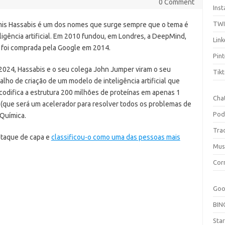
0 Comment
Ins
TW
is Hassabis é um dos nomes que surge sempre que o tema é
ligência artificial. Em 2010 fundou, em Londres, a DeepMind,
Link
 foi comprada pela Google em 2014.
Pint
2024, Hassabis e o seu colega John Jumper viram o seu
Tik
alho de criação de um modelo de inteligência artificial que
codifica a estrutura 200 milhões de proteínas em apenas 1
Cha
 (que será um acelerador para resolver todos os problemas de
Pod
Química.
Tra
staque de capa e
classificou-o como uma das pessoas mais
Mus
Cor
Goo
BIN
Sta