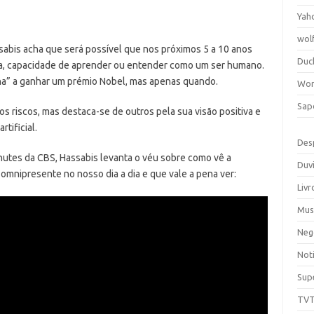
Yah
wol
sabis acha que será possível que nos próximos 5 a 10 anos
Duc
seja, capacidade de aprender ou entender como um ser humano.
na” a ganhar um prémio Nobel, mas apenas quando.
Wor
Sap
s riscos, mas destaca-se de outros pela sua visão positiva e
rtificial.
Des
utes da CBS, Hassabis levanta o véu sobre como vê a
Duv
á omnipresente no nosso dia a dia e que vale a pena ver:
Livr
Mus
Neg
Noti
Sup
TV