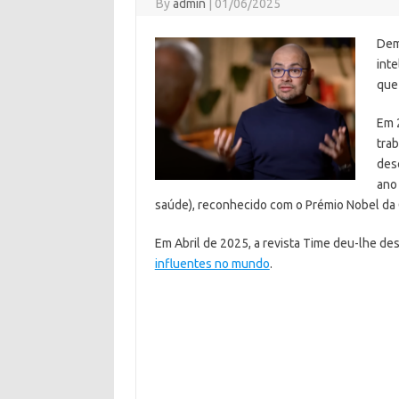
By
admin
|
01/06/2025
Dem
inte
que
Em 
trab
des
ano
saúde), reconhecido com o Prémio Nobel da 
Em Abril de 2025, a revista Time deu-lhe de
influentes no mundo
.