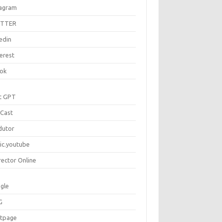
tagram
ITTER
edin
erest
tok
t GPT
Cast
dutor
ic.youtube
rector Online
gle
G
rtpage