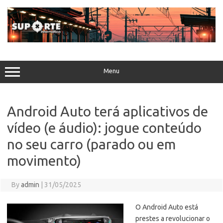
Skip
to
content
Menu
Android Auto terá aplicativos de
vídeo (e áudio): jogue conteúdo
no seu carro (parado ou em
movimento)
By
admin
|
31/05/2025
O Android Auto está
prestes a revolucionar o