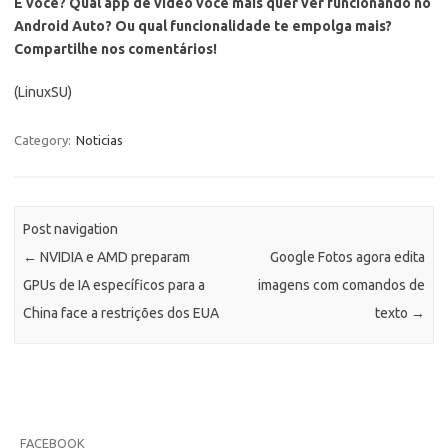
E você? Qual app de vídeo você mais quer ver funcionando no
Android Auto? Ou qual funcionalidade te empolga mais?
Compartilhe nos comentários!
(LinuxSU)
Category:
Noticias
Post navigation
←
NVIDIA e AMD preparam
Google Fotos agora edita
GPUs de IA específicos para a
imagens com comandos de
China face a restrições dos EUA
texto
→
FACEBOOK