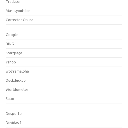
Tradutor
Music.youtube
Corrector Online
Google
BING
Startpage
Yahoo
wolframalpha
Duckduckgo
Worldometer
Sapo
Desporto
Duvidas ?