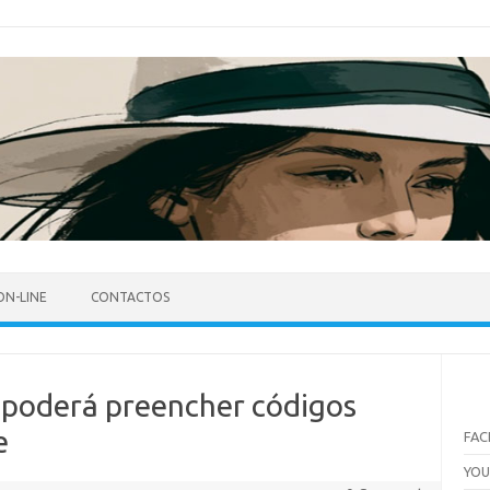
ON-LINE
CONTACTOS
poderá preencher códigos
e
FA
YO