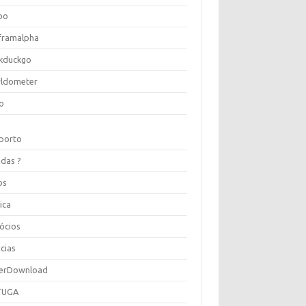
oo
framalpha
kduckgo
ldometer
o
porto
idas ?
os
ica
ócios
cias
erDownload
TUGA