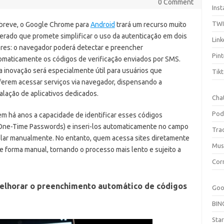
0 Comment
Ins
TW
breve, o Google Chrome para
Android
trará um recurso muito
erado que promete simplificar o uso da autenticação em dois
Link
ores: o navegador poderá detectar e preencher
Pint
omaticamente os códigos de verificação enviados por SMS.
a inovação será especialmente útil para usuários que
Tik
ferem acessar serviços via navegador, dispensando a
talação de aplicativos dedicados.
Cha
Pod
em há anos a capacidade de identificar esses códigos
ne-Time Passwords) e inseri-los automaticamente no campo
Tra
 colar manualmente. No entanto, quem acessa sites diretamente
Mus
e forma manual, tornando o processo mais lento e sujeito a
Cor
elhorar o preenchimento automático de códigos
Goo
BIN
Sta