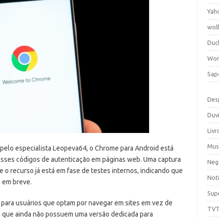
Yah
wol
Duc
Wor
Sap
Des
Duv
Livr
Mus
pelo especialista Leopeva64, o Chrome para Android está
esses códigos de autenticação em páginas web. Uma captura
Neg
 o recurso já está em fase de testes internos, indicando que
Noti
o em breve.
Sup
 para usuários que optam por navegar em sites em vez de
TV
ços que ainda não possuem uma versão dedicada para