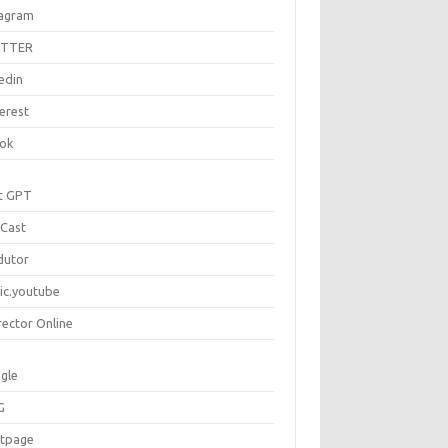
tagram
ITTER
edin
erest
tok
t GPT
Cast
dutor
ic.youtube
rector Online
gle
G
rtpage