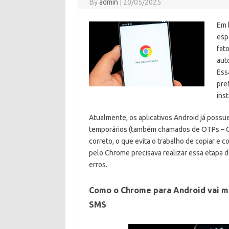
By
admin
|
20/05/2025
Em 
esp
fat
aut
Ess
pre
ins
Atualmente, os aplicativos Android já possu
temporários (também chamados de OTPs – O
correto, o que evita o trabalho de copiar e
pelo Chrome precisava realizar essa etapa d
erros.
Como o Chrome para Android vai m
SMS