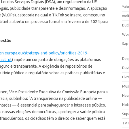
Lei dos Serviços Digitais (DSA), um regulamento da UE
Yah
ais, publicidade transparente e desinformação. A aplicação
e (VLOPs), categoria na qual o TikTok se insere, começou no
wol
á tinha aberto um processo formal em fevereiro de 2024 para
Duc
Wor
uestão
Sap
on.europa.eu/strategy-and-policy/priorities-2019-
Des
-act_pt
) impõe um conjunto de obrigações às plataformas
seguro e transparente. A exigência de repositórios de
Duv
tínio público e regulatório sobre as práticas publicitárias e
Livr
Mus
unen, Vice-Presidente Executiva da Comissão Europeia para a
Neg
cia, sublinhou: “A transparência na publicidade online —
Noti
adas — é essencial para salvaguardar o interesse público.
s nossas eleições democráticas, a proteger a saúde pública
Sup
fraudulentos, os cidadãos têm o direito de saber quem está
TV