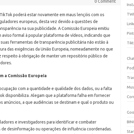
0 Comment
Ins
TW
TikTok poderá estar novamente em maus lençóis com os
guladores europeus, desta vez devido a questões de
Link
ansparência na sua publicidade. A Comissão Europeia emitiu
Pint
 aviso formal à popular plataforma de vídeos, indicando que
 suas ferramentas de transparência publicitária não estão à
Tik
tura das exigências da União Europeia, nomeadamente no que
z respeito à obrigação de manter um repositório público de
Cha
adores.
Pod
am a Comissão Europeia
Tra
Mus
cupação com a quantidade e qualidade dos dados, ou a falta
Tok disponibiliza. Alegam que a plataforma falha em fornecer
Cor
s anúncios, a que audiências se destinam e qual o produto ou
Goo
ladores e investigadores para identificar e combater
BIN
 de desinformação ou operações de influência coordenadas.
Sta