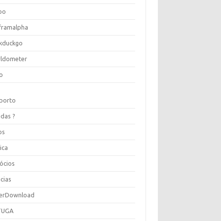
oo
framalpha
kduckgo
ldometer
o
porto
idas ?
os
ica
ócios
cias
erDownload
TUGA