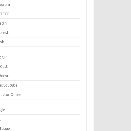
tagram
ITTER
edin
erest
tok
t GPT
Cast
dutor
ic.youtube
rector Online
gle
G
rtpage