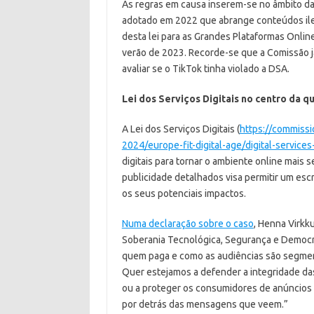
As regras em causa inserem-se no âmbito da 
adotado em 2022 que abrange conteúdos ileg
desta lei para as Grandes Plataformas Onlin
verão de 2023. Recorde-se que a Comissão j
avaliar se o TikTok tinha violado a DSA.
Lei dos Serviços Digitais no centro da q
A Lei dos Serviços Digitais (
https://commissi
2024/europe-fit-digital-age/digital-services
digitais para tornar o ambiente online mais 
publicidade detalhados visa permitir um escru
os seus potenciais impactos.
Numa declaração sobre o caso
, Henna Virkk
Soberania Tecnológica, Segurança e Democra
quem paga e como as audiências são segment
Quer estejamos a defender a integridade da
ou a proteger os consumidores de anúncios 
por detrás das mensagens que veem.”