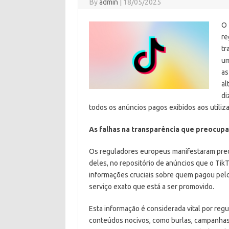
By
admin
|
18/05/2025
O 
re
tr
um
as
al
di
todos os anúncios pagos exibidos aos utiliz
As falhas na transparência que preocup
Os reguladores europeus manifestaram preo
deles, no repositório de anúncios que o Tik
informações cruciais sobre quem pagou pelo
serviço exato que está a ser promovido.
Esta informação é considerada vital por regu
conteúdos nocivos, como burlas, campanhas