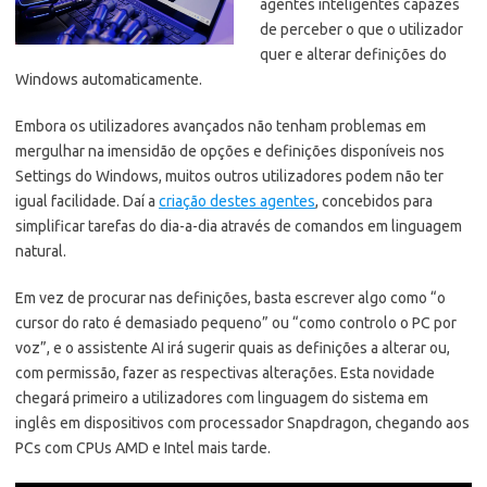
agentes inteligentes capazes
de perceber o que o utilizador
quer e alterar definições do
Windows automaticamente.
Embora os utilizadores avançados não tenham problemas em
mergulhar na imensidão de opções e definições disponíveis nos
Settings do Windows,
muitos outros utilizadores podem não ter
igual facilidade. Daí a
criação destes agentes
, concebidos para
simplificar tarefas do dia-a-dia através de comandos em linguagem
natural.
Em vez de procurar nas definições, basta escrever algo como “o
cursor do rato é demasiado pequeno” ou “como controlo o PC por
voz”, e o assistente AI irá sugerir quais as definições a alterar ou,
com permissão, fazer as respectivas alterações. Esta novidade
chegará primeiro a utilizadores com linguagem do sistema em
inglês em dispositivos com processador Snapdragon, chegando aos
PCs com CPUs AMD e Intel mais tarde.