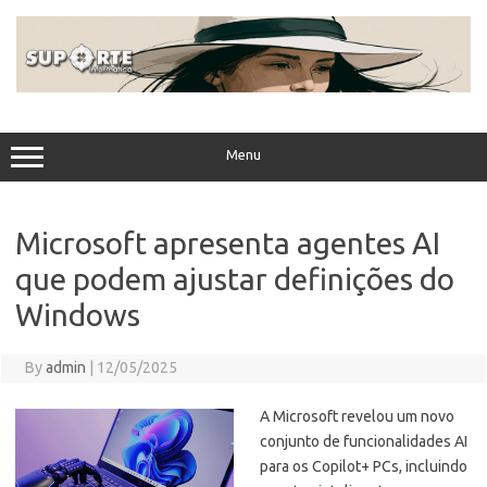
Skip
to
content
Menu
Microsoft apresenta agentes AI
que podem ajustar definições do
Windows
By
admin
|
12/05/2025
A Microsoft revelou um novo
conjunto de funcionalidades AI
para os Copilot+ PCs, incluindo