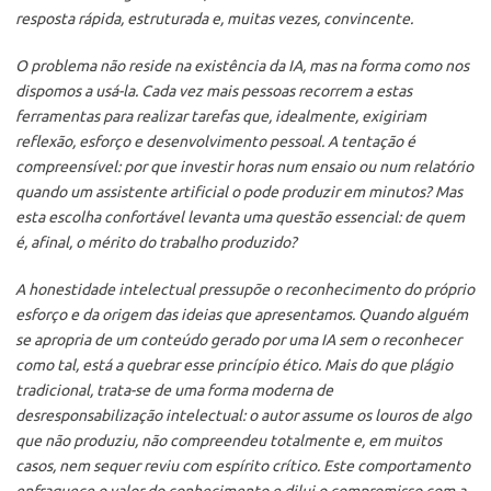
resposta rápida, estruturada e, muitas vezes, convincente.
O problema não reside na existência da IA, mas na forma como nos
dispomos a usá-la. Cada vez mais pessoas recorrem a estas
ferramentas para realizar tarefas que, idealmente, exigiriam
reflexão, esforço e desenvolvimento pessoal. A tentação é
compreensível: por que investir horas num ensaio ou num relatório
quando um assistente artificial o pode produzir em minutos? Mas
esta escolha confortável levanta uma questão essencial: de quem
é, afinal, o mérito do trabalho produzido?
A honestidade intelectual pressupõe o reconhecimento do próprio
esforço e da origem das ideias que apresentamos. Quando alguém
se apropria de um conteúdo gerado por uma IA sem o reconhecer
como tal, está a quebrar esse princípio ético. Mais do que plágio
tradicional, trata-se de uma forma moderna de
desresponsabilização intelectual: o autor assume os louros de algo
que não produziu, não compreendeu totalmente e, em muitos
casos, nem sequer reviu com espírito crítico. Este comportamento
enfraquece o valor do conhecimento e dilui o compromisso com a