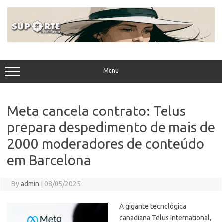
Skip
to
content
Menu
Meta cancela contrato: Telus
prepara despedimento de mais de
2000 moderadores de conteúdo
em Barcelona
By
admin
|
08/05/2025
A gigante tecnológica
canadiana Telus International,