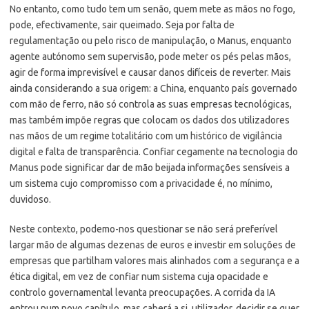
No entanto, como tudo tem um senão, quem mete as mãos no fogo,
pode, efectivamente, sair queimado. Seja por falta de
regulamentação ou pelo risco de manipulação, o Manus, enquanto
agente autónomo sem supervisão, pode meter os pés pelas mãos,
agir de forma imprevisível e causar danos difíceis de reverter. Mais
ainda considerando a sua origem: a China, enquanto país governado
com mão de ferro, não só controla as suas empresas tecnológicas,
mas também impõe regras que colocam os dados dos utilizadores
nas mãos de um regime totalitário com um histórico de vigilância
digital e falta de transparência. Confiar cegamente na tecnologia do
Manus pode significar dar de mão beijada informações sensíveis a
um sistema cujo compromisso com a privacidade é, no mínimo,
duvidoso.
Neste contexto, podemo-nos questionar se não será preferível
largar mão de algumas dezenas de euros e investir em soluções de
empresas que partilham valores mais alinhados com a segurança e a
ética digital, em vez de confiar num sistema cuja opacidade e
controlo governamental levanta preocupações. A corrida da IA
entrou num novo capítulo, mas caberá a si, utilizador, decidir se quer