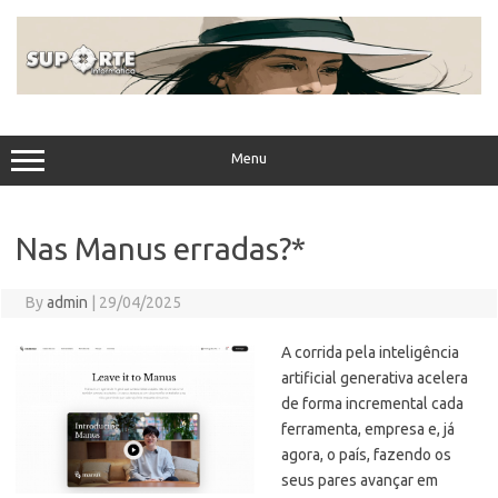
Skip
to
content
Menu
Nas Manus erradas?*
By
admin
|
29/04/2025
A corrida pela inteligência
artificial generativa acelera
de forma incremental cada
ferramenta, empresa e, já
agora, o país, fazendo os
seus pares avançar em