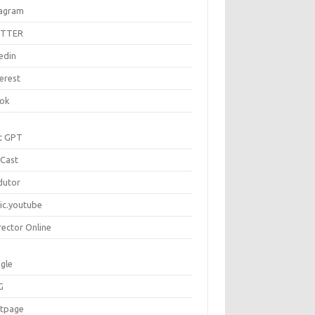
tagram
ITTER
edin
erest
tok
t GPT
Cast
dutor
ic.youtube
rector Online
gle
G
rtpage