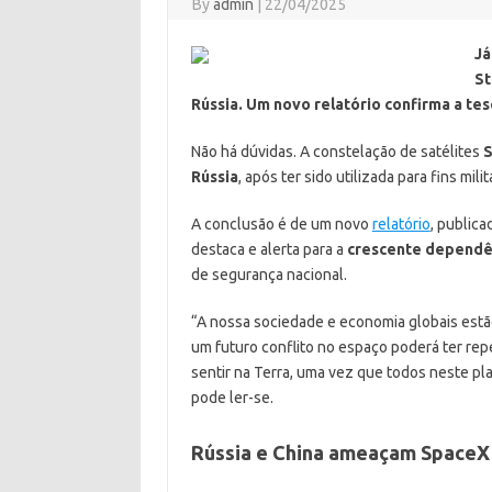
By
admin
|
22/04/2025
Já
St
Rússia. Um novo relatório confirma a tes
Não há dúvidas. A constelação de satélites
S
Rússia
, após ter sido utilizada para fins mi
A conclusão é de um novo
relatório
, publica
destaca e alerta para a
crescente dependê
de segurança nacional.
“A nossa sociedade e economia globais estã
um futuro conflito no espaço poderá ter re
sentir na Terra, uma vez que todos neste pl
pode ler-se.
Rússia e China ameaçam SpaceX