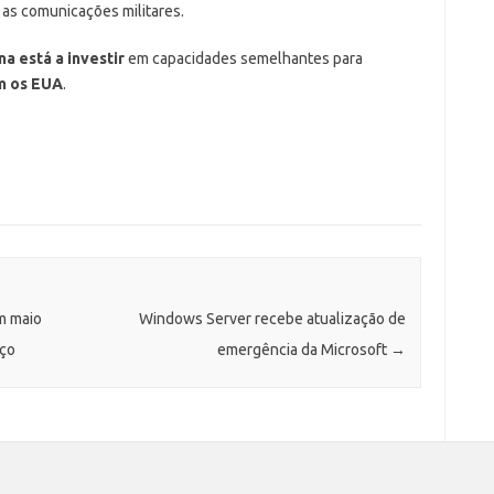
 as comunicações militares.
na está a investir
em capacidades semelhantes para
om os EUA
.
m maio
Windows Server recebe atualização de
aço
emergência da Microsoft
→