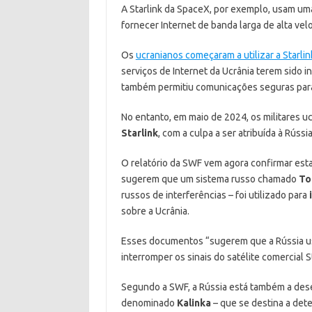
A Starlink da SpaceX, por exemplo, usam uma 
fornecer Internet de banda larga de alta vel
Os
ucranianos começaram a utilizar a Starli
serviços de Internet da Ucrânia terem sido 
também permitiu comunicações seguras para 
No entanto, em maio de 2024, os militares 
Starlink
, com a culpa a ser atribuída à Rússia
O relatório da SWF vem agora confirmar est
sugerem que um sistema russo chamado
To
russos de interferências – foi utilizado para
i
sobre a Ucrânia.
Esses documentos “sugerem que a Rússia us
interromper os sinais do satélite comercial St
Segundo a SWF, a Rússia está também a dese
denominado
Kalinka
– que se destina a detet