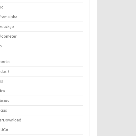
oo
framalpha
kduckgo
ldometer
o
porto
idas ?
os
ica
ócios
cias
erDownload
TUGA