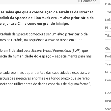
0 Comment
Ins
TW
 se sabia que que a constelação de satélites de Internet
arlink da SpaceX de Elon Musk era um alvo prioritário da
Link
e e junta a China como um grande inimigo.
Pint
tarlink
da SpaceX começou a ser um
alvo prioritário da
Tik
litares na Ucrânia, na sequência a invasão russa em 2022.
Cha
do em 3 de abril pela
Secure World Foundation
(SWF), que
ncia da humanidade do espaço
– especialmente para fins
Pod
Tra
Mus
o cada vez mais dependentes das capacidades espaciais, e
percussões negativas enormes e a longo prazo que se farão
Cor
aneta são utilizadores de dados espaciais de alguma forma”,
Goo
BIN
Sta