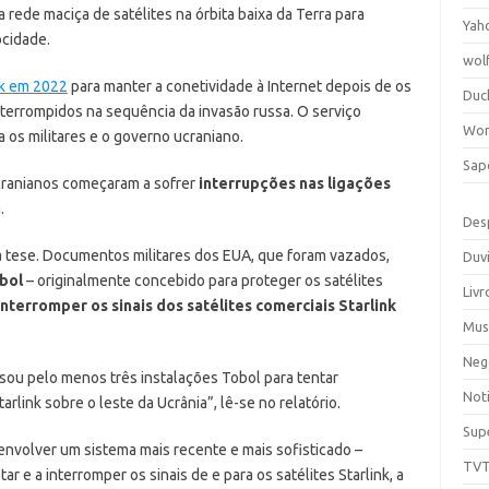
rede maciça de satélites na órbita baixa da Terra para
Yah
ocidade.
wol
nk em 2022
para manter a conetividade à Internet depois de os
Duc
interrompidos na sequência da invasão russa. O serviço
Wor
os militares e o governo ucraniano.
Sap
ucranianos começaram a sofrer
interrupções nas ligações
.
Des
a tese. Documentos militares dos EUA, que foram vazados,
Duv
bol
– originalmente concebido para proteger os satélites
Livr
nterromper os sinais dos satélites comerciais Starlink
Mus
Neg
ou pelo menos três instalações Tobol para tentar
Noti
arlink sobre o leste da Ucrânia”, lê-se no relatório.
Sup
nvolver um sistema mais recente e mais sofisticado –
TV
ar e a interromper os sinais de e para os satélites Starlink, a