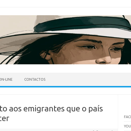
ON-LINE
CONTACTOS
uto aos emigrantes que o país
cer
FA
YO