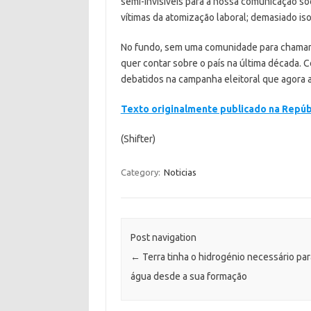
semi-invisíveis para a nossa comunicação so
vítimas da atomização laboral; demasiado is
No fundo, sem uma comunidade para chamar d
quer contar sobre o país na última década.
debatidos na campanha eleitoral que agora a
Texto originalmente publicado na Repúbl
(Shifter)
Category:
Noticias
Post navigation
←
Terra tinha o hidrogénio necessário para
água desde a sua formação