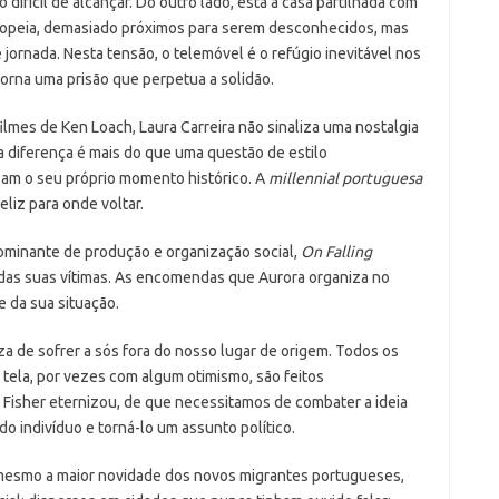
 difícil de alcançar. Do outro lado, está a casa partilhada com
uropeia, demasiado próximos para serem desconhecidos, mas
jornada. Nesta tensão, o telemóvel é o refúgio inevitável nos
rna uma prisão que perpetua a solidão.
filmes de Ken Loach, Laura Carreira não sinaliza uma nostalgia
a diferença é mais do que uma questão de estilo
zam o seu próprio momento histórico. A
millennial portuguesa
liz para onde voltar.
ominante de produção e organização social,
On Falling
 das suas vítimas. As encomendas que Aurora organiza no
da sua situação.
za de sofrer a sós fora do nosso lugar de origem. Todos os
tela, por vezes com algum otimismo, são feitos
 Fisher eternizou, de que necessitamos de combater a ideia
 indivíduo e torná-lo um assunto político.
 mesmo a maior novidade dos novos migrantes portugueses,