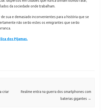
cial: dispersos em cidades que nunca tinham ouvido falar;
olados da sociedade onde trabalham.
e sua e demasiado inconvenientes para a história que se
 Certamente não serão estes os emigrantes que serão
rranca.
ica dos Pijamas.
 criar
Realme entra na guerra dos smartphones com
baterias gigantes
→