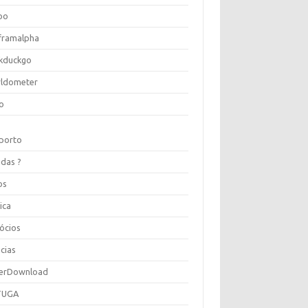
oo
framalpha
kduckgo
ldometer
o
porto
idas ?
os
ica
ócios
cias
erDownload
TUGA