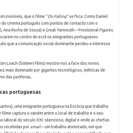
m invisíveis, que o filme “
On Falling
” se foca. Como Daniel
da do cinema português com pontos de contacto com o
020, Ana Rocha de Sousa) e Great Yarmouth – Provisional Figures
olocarem no centro do ecrã os emigrantes portugueses
ilo que a comunicação social dominante perdeu o interesse
 Ken Loach (Sixteen Films) mostra-nos a face dos novos
z mais dominado por gigantes tecnológicos, métricas de
mo das periferias.
icas portuguesas
 Santos), uma emigrante portuguesa na Escócia que trabalha
filme captura o vaivém entre o local de trabalho e o seu
o laboral do século XXI: silencioso, digital e onde as chefias
ns recebidas por
email
– um trabalho atomizado, em que