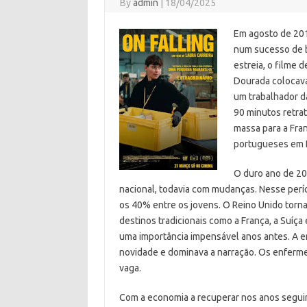
By
admin
|
18/04/2025
Em agosto de 201
num sucesso de b
estreia, o filme 
Dourada colocava
um trabalhador d
90 minutos retra
massa para a Fra
portugueses em P
O duro ano de 20
nacional, todavia com mudanças. Nesse per
os 40% entre os jovens. O Reino Unido torn
destinos tradicionais como a França, a Suí
uma importância impensável anos antes. A 
novidade e dominava a narração. Os enferme
vaga.
Com a economia a recuperar nos anos segui