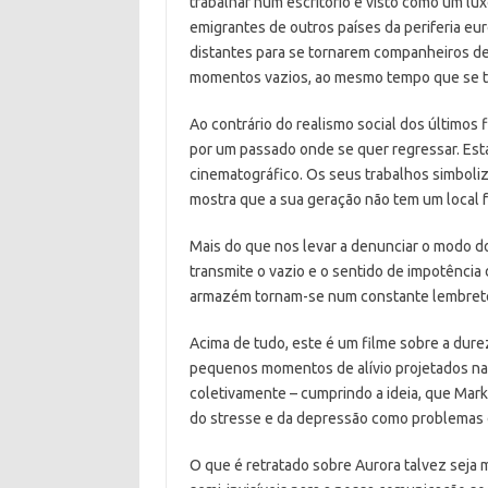
trabalhar num escritório é visto como um luxo
emigrantes de outros países da periferia e
distantes para se tornarem companheiros de 
momentos vazios, ao mesmo tempo que se to
Ao contrário do realismo social dos últimos 
por um passado onde se quer regressar. Est
cinematográfico. Os seus trabalhos simboli
mostra que a sua geração não tem um local fe
Mais do que nos levar a denunciar o modo d
transmite o vazio e o sentido de impotência
armazém tornam-se num constante lembrete 
Acima de tudo, este é um filme sobre a dure
pequenos momentos de alívio projetados na 
coletivamente – cumprindo a ideia, que Mark
do stresse e da depressão como problemas do
O que é retratado sobre Aurora talvez seja