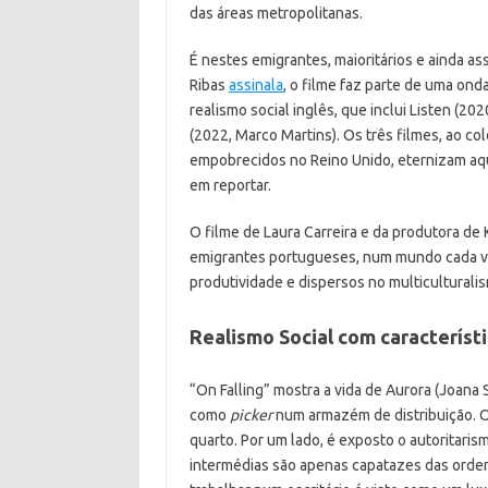
das áreas metropolitanas.
É nestes emigrantes, maioritários e ainda assi
Ribas
assinala
, o filme faz parte de uma on
realismo social inglês, que inclui Listen (2
(2022, Marco Martins). Os três filmes, ao c
empobrecidos no Reino Unido, eternizam aqu
em reportar.
O filme de Laura Carreira e da produtora de
emigrantes portugueses, num mundo cada ve
produtividade e dispersos no multiculturalis
Realismo Social com característ
“On Falling” mostra a vida de Aurora (Joana
como
picker
num armazém de distribuição. O 
quarto. Por um lado, é exposto o autoritarism
intermédias são apenas capatazes das orde