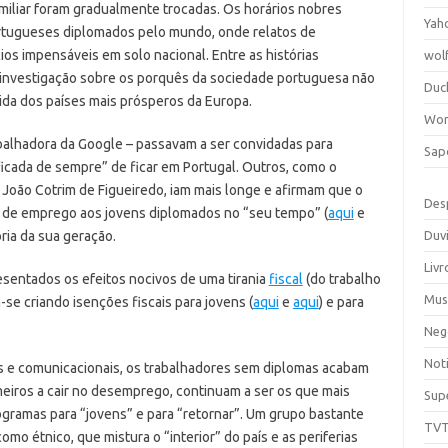
miliar foram gradualmente trocadas. Os horários nobres
Yah
ortugueses diplomados pelo mundo, onde relatos de
s impensáveis em solo nacional. Entre as histórias
wol
a investigação sobre os porquês da sociedade portuguesa não
Duc
 vida dos países mais prósperos da Europa.
Wor
balhadora da Google – passavam a ser convidadas para
Sap
ficada de sempre” de ficar em Portugal. Outros, como o
l, João Cotrim de Figueiredo, iam mais longe e afirmam que o
Des
 de emprego aos jovens diplomados no “seu tempo” (
aqui
e
ria da sua geração.
Duv
Livr
esentados os efeitos nocivos de uma tirania
fiscal
(do trabalho
Mus
-se criando isenções fiscais para jovens (
aqui
e
aqui
) e para
Neg
Noti
s e comunicacionais, os trabalhadores sem diplomas acabam
meiros a cair no desemprego, continuam a ser os que mais
Sup
ramas para “jovens” e para “retornar”. Um grupo bastante
TV
mo étnico, que mistura o “interior” do país e as periferias