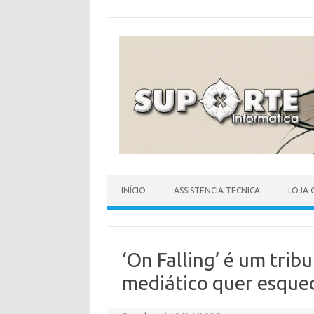
Skip
to
content
INÍCIO
ASSISTENCIA TECNICA
LOJA 
‘On Falling’ é um trib
mediático quer esque