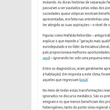
mutando. As duras histórias de separação fa
passaram a ser pautados pelas vidas dos p
sociedades quase utópicas mostram benefício
apresentadas, era feita nas entrelinhas um
ter atingido as suas aspirações – o nível de
Figuras como Mafalda Rebordão – antiga tra
explicar o que impede a “geração mais quali
eurodeputado e ex-líder da Iniciativa Libera
país proporcionava melhores oportunidades
aqui
) – ignorando ter sido uma pequena mino
Entre os diagnósticos, eram geralmente apr
à habitação). Em resposta a este clima, foram
aqueles que regressam (
aqui
).
No meio de todas estas transformações reai
ignorados no discurso mediático. São os pri
emigram e os que menos beneficiam dos prog
heterogéneo, tanto do ponto vista regional co