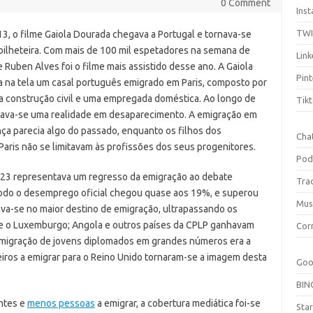
0 Comment
Ins
TW
3, o filme Gaiola Dourada chegava a Portugal e tornava-se
ilheteira. Com mais de 100 mil espetadores na semana de
Link
de Ruben Alves foi o filme mais assistido desse ano. A Gaiola
Pint
 na tela um casal português emigrado em Paris, composto por
a construção civil e uma empregada doméstica. Ao longo de
Tik
tava-se uma realidade em desaparecimento. A emigração em
nça parecia algo do passado, enquanto os filhos dos
Cha
aris não se limitavam às profissões dos seus progenitores.
Pod
23 representava um regresso da emigração ao debate
Tra
íodo o desemprego oficial chegou quase aos 19%, e superou
Mus
ava-se no maior destino de emigração, ultrapassando os
ça e o Luxemburgo; Angola e outros países da CPLP ganhavam
Cor
emigração de jovens diplomados em grandes números era a
iros a emigrar para o Reino Unido tornaram-se a imagem desta
Goo
BIN
ntes e
menos pessoas
a emigrar, a cobertura mediática foi-se
Sta