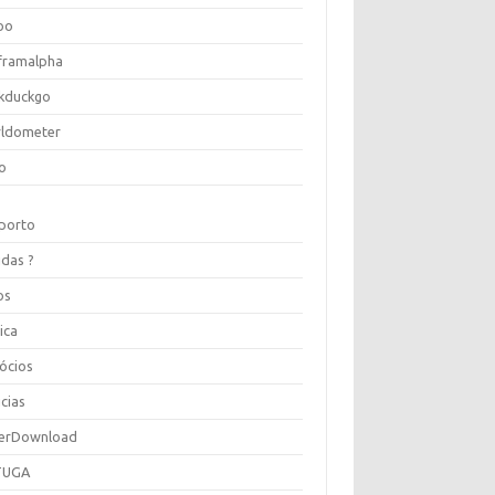
oo
framalpha
kduckgo
ldometer
o
porto
idas ?
os
ica
ócios
cias
erDownload
TUGA