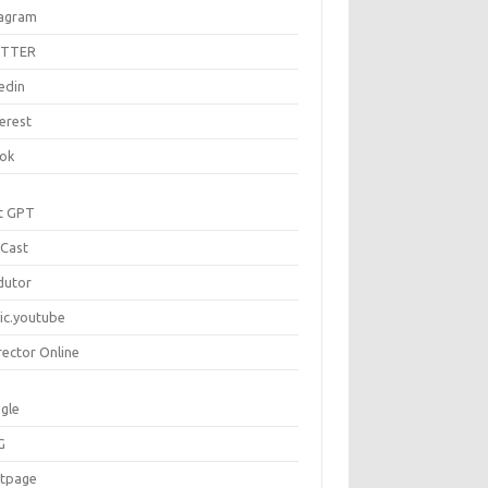
tagram
ITTER
edin
erest
tok
t GPT
Cast
dutor
ic.youtube
rector Online
gle
G
rtpage