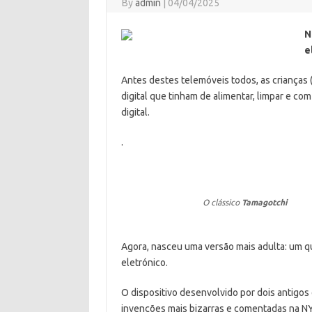
By
admin
|
04/04/2025
N
e
Antes destes telemóveis todos, as crianças
digital que tinham de alimentar, limpar e co
digital.
.
O clássico
Tamagotchi
Agora, nasceu uma versão mais adulta: um qu
eletrónico.
O dispositivo desenvolvido por dois antigos
invenções mais bizarras e comentadas na N