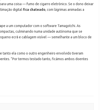
para uma coisa — fumo de cigarro eletrónico. Se o dono deixar
timação digital
fica chateado
, com lágrimas animadas a
m vape a um computador com o software Tamagotchi. As
compactas, culminando numa unidade autónoma que se
queno ecrã e cablagem visível — semelhante a um bloco de
ue tanto ela como o outro engenheiro envolvido tiveram
entes. “Por termos testado tanto, ficámos ambos doentes