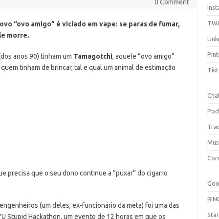
0 Comment
Ins
TW
ovo “ovo amigo” é viciado em vape: se paras de fumar,
le morre.
Link
Pint
 (dos anos 90) tinham um
Tamagotchi
, aquele “ovo amigo”
m quem tinham de brincar, tal e qual um animal de estimação
Tik
Cha
Pod
Tra
Mus
Cor
e precisa que o seu dono continue a “puxar” do cigarro
Goo
BIN
 engenheiros (um deles, ex-funcionário da meta) foi uma das
Sta
YU Stupid Hackathon, um evento de 12 horas em que os