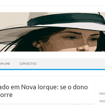
ON-LINE
CONTACTOS
do em Nova Iorque: se o dono
morre
FA
YO