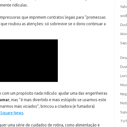
mente ridículas.
Yah
wol
 impressoras que imprimem contratos legais para “promessas
” que roubou as atenções: só sobrevive se o dono continuar a
Duc
Wor
Sap
Des
Duv
Livr
Mus
o com um propósito nada ridículo: ajudar uma das engenheiras
Neg
fumar
, mas “é mais divertido e mais estúpido se usarmos este
Noti
narmos mais viciados”, brincou a criadora (e fumadora)
Sup
 Square News
.
TV
quer uma série de cuidados de rotina, como alimentação e