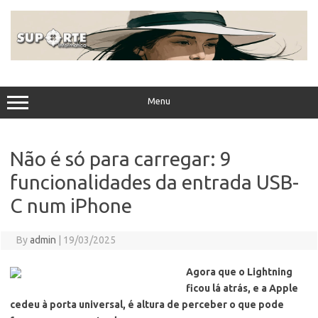
Skip
to
content
Menu
Não é só para carregar: 9
funcionalidades da entrada USB-
C num iPhone
By
admin
|
19/03/2025
Agora que o Lightning
ficou lá atrás, e a Apple
cedeu à porta universal, é altura de perceber o que pode