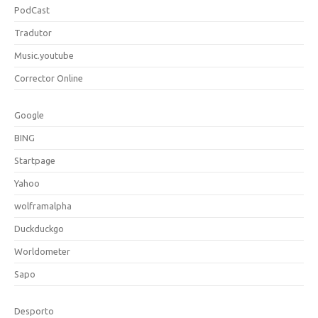
PodCast
Tradutor
Music.youtube
Corrector Online
Google
BING
Startpage
Yahoo
wolframalpha
Duckduckgo
Worldometer
Sapo
Desporto