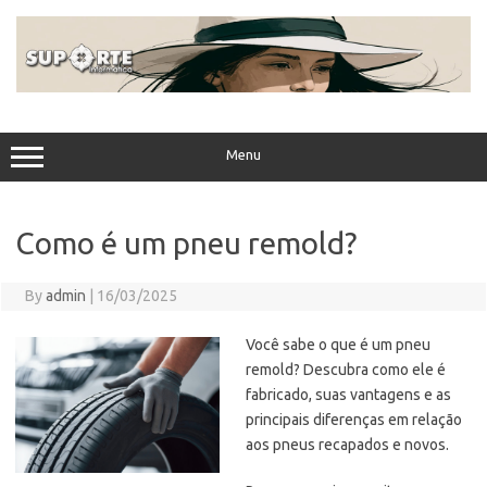
Skip
to
content
Menu
Como é um pneu remold?
By
admin
|
16/03/2025
Você sabe o que é um pneu
remold? Descubra como ele é
fabricado, suas vantagens e as
principais diferenças em relação
aos pneus recapados e novos.