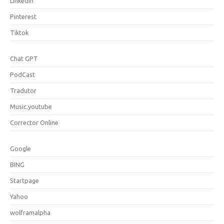
Linkedin
Pinterest
Tiktok
Chat GPT
PodCast
Tradutor
Music.youtube
Corrector Online
Google
BING
Startpage
Yahoo
wolframalpha