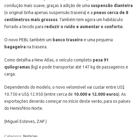
condução mais suave, graças à adição de uma
suspensão dianteira
(o original tinha apenas suspensão traseira) e a
pneus cerca de 8
centímetros mais grossos
. Também tem agora um habitáculo
forrado a tecido para
reduzir o ruído e aumentar o conforto
.
O novo PEBL também um
banco traseiro
e uma pequena
bagageira
na traseira.
Como detalha a New Atlas, o veículo completo
pesa 91
quilogramas
(kg) e pode transportar até 147 kg de passageiros e
carga.
Dependendo do modelo, o novo velomóvel vai custar entre US$
10.750 e US$ 12.950 (entre cerca de
10.000 e 12.000 euros
). As
exportações deverão começar no início deste verão, para os países
do Hemisfério Norte.
(Miguel Esteves, ZAP )
Category:
Noticias