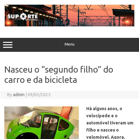
Skip
to
content
Menu
Nasceu o “segundo filho” do
carro e da bicicleta
By
admin
|
09/03/2025
Há alguns anos, o
velocípede e o
automóvel tiveram um
filho e nasceu o
velomóvel. Agora,