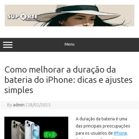
Skip
to
content
Menu
Como melhorar a duração da
bateria do iPhone: dicas e ajustes
simples
By
admin
|
28/02/2025
A duração da bateria é uma
das principais preocupações
para os usuários de
iPhone
.