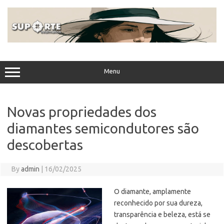
Skip
to
content
Menu
Novas propriedades dos
diamantes semicondutores são
descobertas
By
admin
|
16/02/2025
O diamante, amplamente
reconhecido por sua dureza,
transparência e beleza, está se