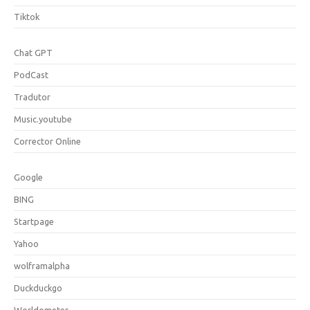
Tiktok
Chat GPT
PodCast
Tradutor
Music.youtube
Corrector Online
Google
BING
Startpage
Yahoo
wolframalpha
Duckduckgo
Worldometer