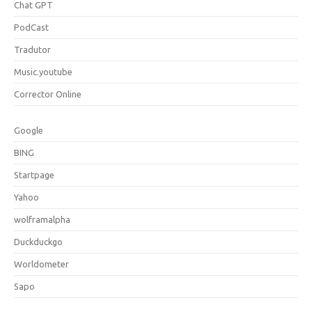
Chat GPT
PodCast
Tradutor
Music.youtube
Corrector Online
Google
BING
Startpage
Yahoo
wolframalpha
Duckduckgo
Worldometer
Sapo