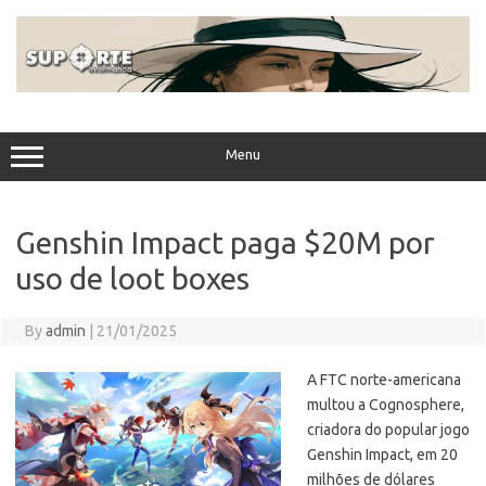
Skip
to
content
Menu
Genshin Impact paga $20M por
uso de loot boxes
By
admin
|
21/01/2025
A FTC norte-americana
multou a Cognosphere,
criadora do popular jogo
Genshin Impact, em 20
milhões de dólares