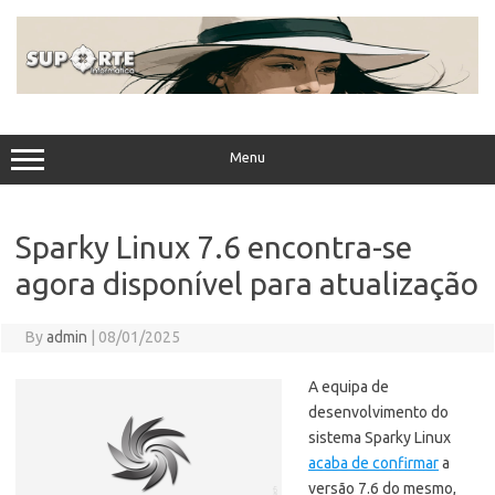
Skip
to
content
Menu
Sparky Linux 7.6 encontra-se
agora disponível para atualização
By
admin
|
08/01/2025
A equipa de
desenvolvimento do
sistema Sparky Linux
acaba de confirmar
a
versão 7.6 do mesmo,