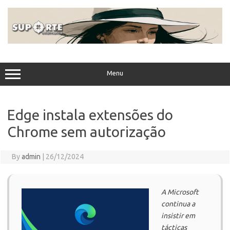
Skip
to
content
Menu
Edge instala extensões do
Chrome sem autorização
By
admin
|
26/12/2024
A Microsoft
continua a
insistir em
tácticas