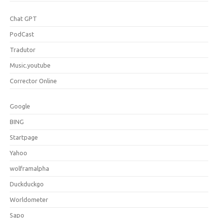
Chat GPT
PodCast
Tradutor
Music.youtube
Corrector Online
Google
BING
Startpage
Yahoo
wolframalpha
Duckduckgo
Worldometer
Sapo