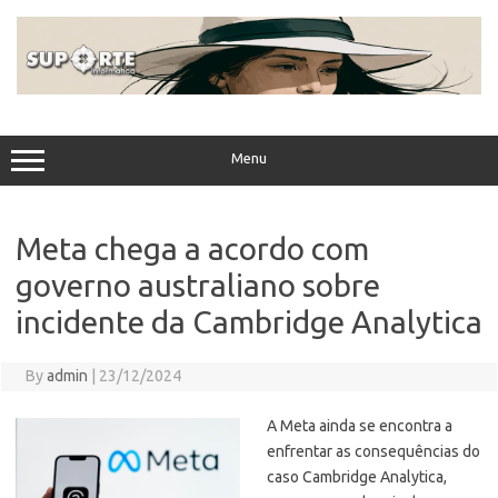
Skip
to
content
Menu
Meta chega a acordo com
governo australiano sobre
incidente da Cambridge Analytica
By
admin
|
23/12/2024
A Meta ainda se encontra a
enfrentar as consequências do
caso Cambridge Analytica,