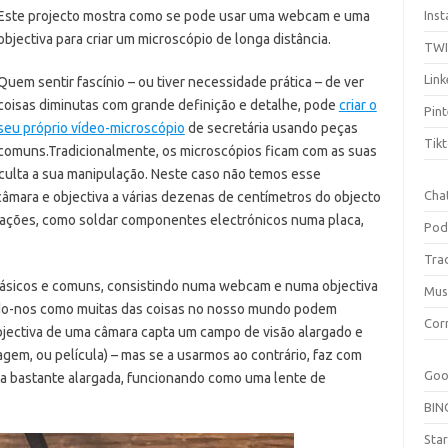
Este projecto mostra como se pode usar uma webcam e uma
Ins
objectiva para criar um microscópio de longa distância.
TW
Link
Quem sentir fascínio – ou tiver necessidade prática – de ver
coisas diminutas com grande definição e detalhe, pode
criar o
Pint
seu próprio vídeo-microscópio
de secretária usando peças
Tik
comuns.
Tradicionalmente, os microscópios ficam com as suas
ficulta a sua manipulação. Neste caso não temos esse
Cha
câmara e objectiva a várias dezenas de centímetros do objecto
perações, como soldar componentes electrónicos numa placa,
Pod
Tra
ásicos e comuns, consistindo numa webcam e numa objectiva
Mus
ndo-nos como muitas das coisas no nosso mundo podem
Cor
objectiva de uma câmara capta um campo de visão alargado e
em, ou película) – mas se a usarmos ao contrário, faz com
Goo
a bastante alargada, funcionando como uma lente de
BIN
Sta