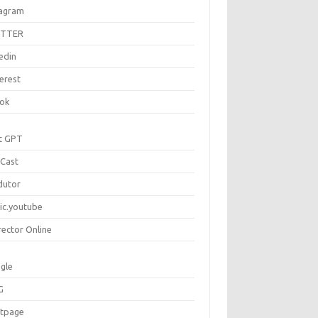
tagram
ITTER
edin
erest
tok
t GPT
Cast
dutor
ic.youtube
rector Online
gle
G
rtpage