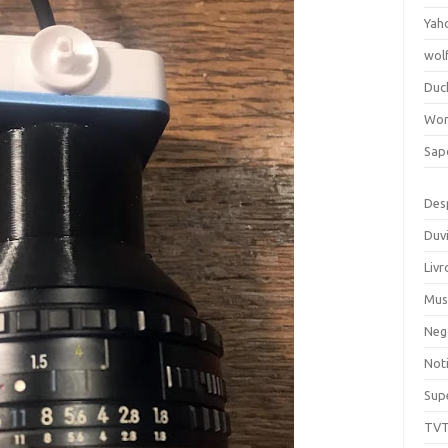
Yah
wol
Duc
Wor
Sap
Des
Duv
Livr
Mus
Neg
Noti
Sup
TV