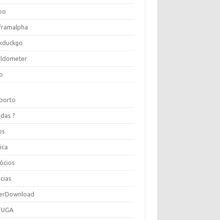
oo
framalpha
kduckgo
ldometer
o
porto
idas ?
os
ica
ócios
cias
erDownload
TUGA