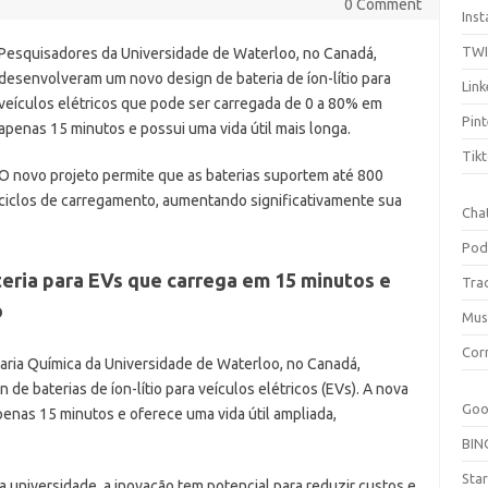
0 Comment
Ins
TW
Pesquisadores da Universidade de Waterloo, no Canadá,
desenvolveram um novo design de bateria de íon-lítio para
Link
veículos elétricos que pode ser carregada de 0 a 80% em
Pint
apenas 15 minutos e possui uma vida útil mais longa.
Tik
O novo projeto permite que as baterias suportem até 800
ciclos de carregamento, aumentando significativamente sua
Cha
Pod
ria para EVs que carrega em 15 minutos e
Tra
o
Mus
Cor
ia Química da Universidade de Waterloo, no Canadá,
de baterias de íon-lítio para veículos elétricos (EVs). A nova
Goo
enas 15 minutos e oferece uma vida útil ampliada,
BIN
Sta
universidade, a inovação tem potencial para reduzir custos e