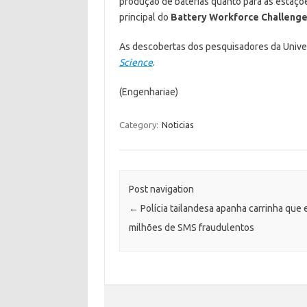
produção de baterias quanto para as estaç
principal do
Battery Workforce Challeng
As descobertas dos pesquisadores da Unive
Science
.
(Engenhariae)
Category:
Noticias
Post navigation
←
Polícia tailandesa apanha carrinha que 
milhões de SMS fraudulentos