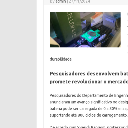
By
admin
|
27/11/2024
durabilidade.
Pesquisadores desenvolvem bate
promete revolucionar o mercad
Pesquisadores do Departamento de Engenhar
anunciaram um avanço significativo no design 
bateria pode ser carregada de 0 a 80% em ap
suportando até 800 ciclos de carregamento.
De acordo com Yverick Rangom, professor da 