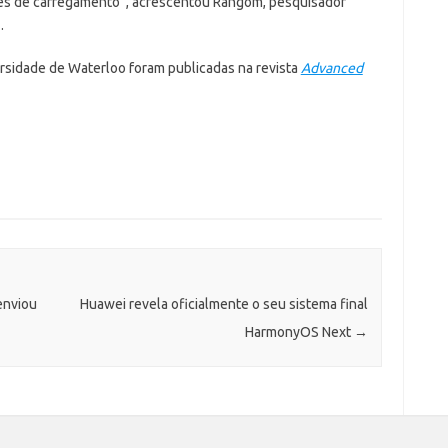
ões de carregamento”, acrescentou Rangom, pesquisador
e
.
rsidade de Waterloo foram publicadas na revista
Advanced
enviou
Huawei revela oficialmente o seu sistema final
HarmonyOS Next
→