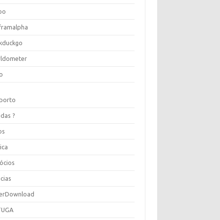
oo
framalpha
kduckgo
ldometer
o
porto
idas ?
os
ica
ócios
cias
erDownload
TUGA