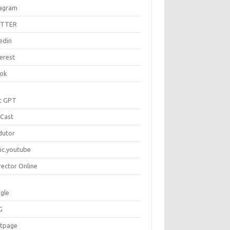
tagram
ITTER
edin
erest
tok
t GPT
Cast
dutor
ic.youtube
rector Online
gle
G
rtpage