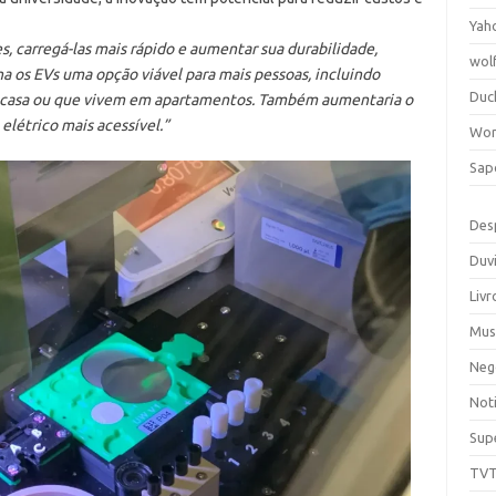
Yah
, carregá-las mais rápido e aumentar sua durabilidade,
wol
na os EVs uma opção viável para mais pessoas, incluindo
Duc
 casa ou que vivem em apartamentos. Também aumentaria o
elétrico mais acessível.”
Wor
Sap
Des
Duv
Livr
Mus
Neg
Noti
Sup
TV