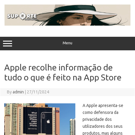
Skip
to
content
Menu
Apple recolhe informação de
tudo o que é feito na App Store
By
admin
|
27/11/2024
A Apple apresenta-se
como defensora da
privacidade dos
utilizadores dos seus
produtos, mas alguns