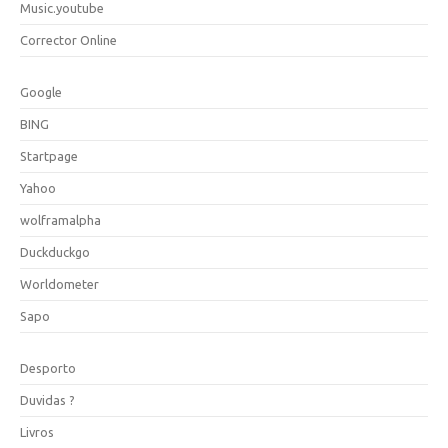
Music.youtube
Corrector Online
Google
BING
Startpage
Yahoo
wolframalpha
Duckduckgo
Worldometer
Sapo
Desporto
Duvidas ?
Livros