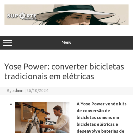
Skip
to
content
Menu
Yose Power: converter bicicletas
tradicionais em elétricas
By
admin
|
26/10/2024
A Yose Power vende kits
de conversão de
bicicletas comuns em
bicicletas elétricas e
desenvolve baterias de