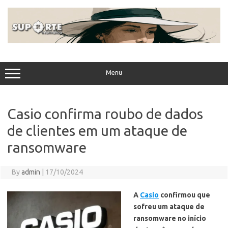
Skip
to
content
Menu
Casio confirma roubo de dados
de clientes em um ataque de
ransomware
By
admin
|
17/10/2024
A
Casio
confirmou que
sofreu um ataque de
ransomware no início