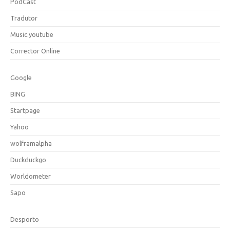
PodCast
Tradutor
Music.youtube
Corrector Online
Google
BING
Startpage
Yahoo
wolframalpha
Duckduckgo
Worldometer
Sapo
Desporto