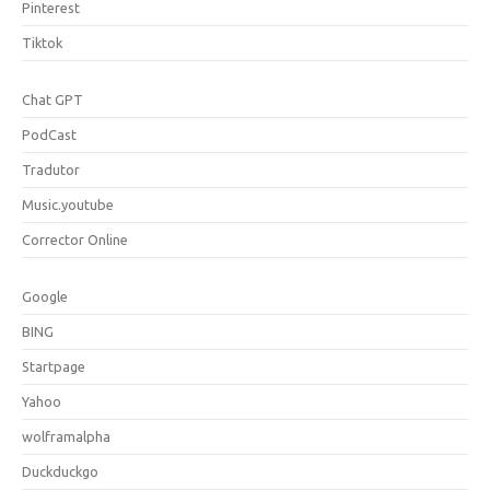
Pinterest
Tiktok
Chat GPT
PodCast
Tradutor
Music.youtube
Corrector Online
Google
BING
Startpage
Yahoo
wolframalpha
Duckduckgo