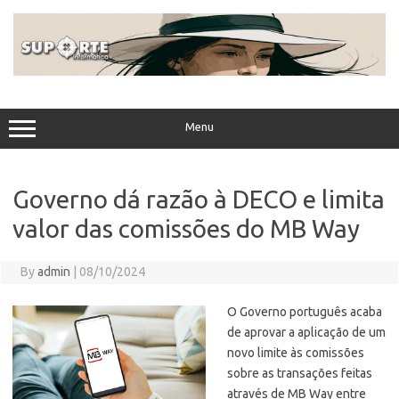
Skip
to
content
Menu
Governo dá razão à DECO e limita
valor das comissões do MB Way
By
admin
|
08/10/2024
O Governo português acaba
de aprovar a aplicação de um
novo limite às comissões
sobre as transações feitas
através de MB Way entre