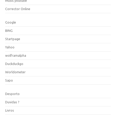
Music.youtube
Corrector Online
Google
BING
Startpage
Yahoo
wolframalpha
Duckduckgo
Worldometer
Sapo
Desporto
Duvidas ?
Livros