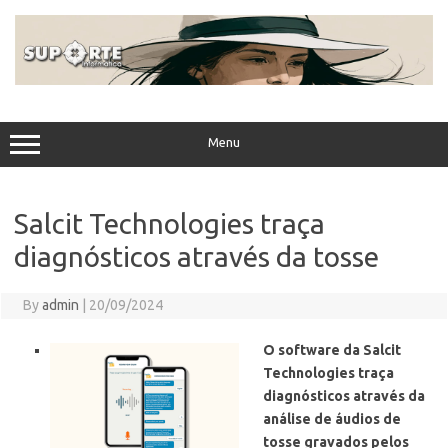
Skip
to
content
Menu
Salcit Technologies traça
diagnósticos através da tosse
By
admin
|
20/09/2024
O software da Salcit
Technologies traça
diagnósticos através da
análise de áudios de
tosse gravados pelos