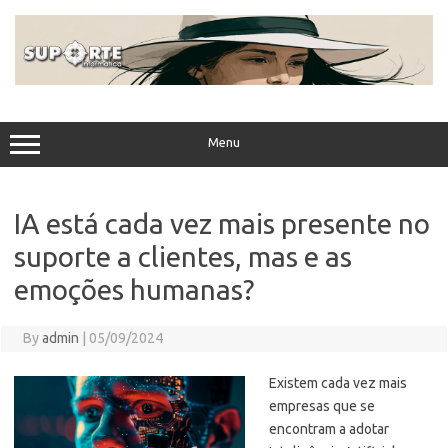
Skip
to
content
Menu
IA está cada vez mais presente no
suporte a clientes, mas e as
emoções humanas?
By
admin
|
05/09/2024
Existem cada vez mais
empresas que se
encontram a adotar