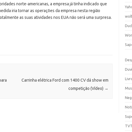
ridades norte-americanas, a empresa já tinha indicado que
Yah
 medida iria tornar as operações da empresa nesta região
wol
 totalmente as suas atividades nos EUA não será uma surpresa.
Duc
Wor
Sap
Des
Duv
Livr
para
Carrinha elétrica Ford com 1400 CV dá show em
Mus
competição (Vídeo)
→
Neg
Noti
Sup
TV