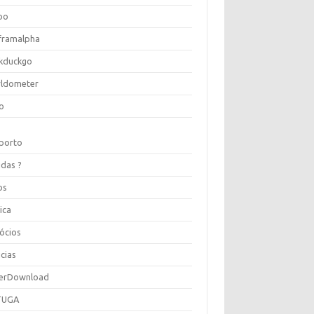
oo
framalpha
kduckgo
ldometer
o
porto
idas ?
os
ica
ócios
cias
erDownload
TUGA