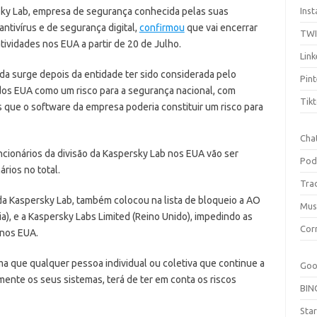
ky Lab, empresa de segurança conhecida pelas suas
Ins
antivírus e de segurança digital,
confirmou
que vai encerrar
TW
tividades nos EUA a partir de 20 de Julho.
Link
da surge depois da entidade ter sido considerada pelo
Pint
os EUA como um risco para a segurança nacional, com
Tik
 que o software da empresa poderia constituir um risco para
Cha
cionários da divisão da Kaspersky Lab nos EUA vão ser
Pod
rios no total.
Tra
a Kaspersky Lab, também colocou na lista de bloqueio a AO
Mus
, e a Kaspersky Labs Limited (Reino Unido), impedindo as
Cor
 nos EUA.
a que qualquer pessoa individual ou coletiva que continue a
Goo
ente os seus sistemas, terá de ter em conta os riscos
BIN
Sta