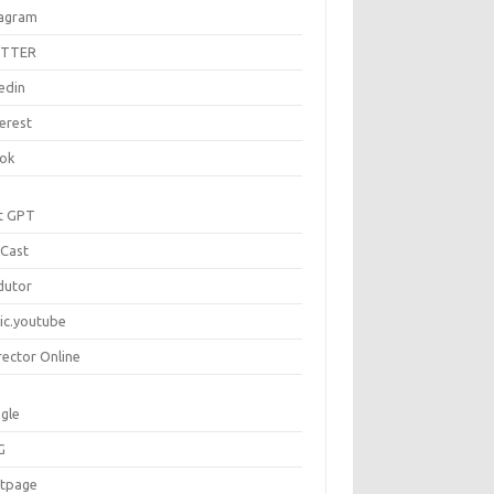
tagram
ITTER
edin
erest
tok
t GPT
Cast
dutor
ic.youtube
rector Online
gle
G
rtpage