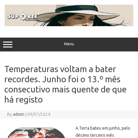
Skip
to
content
Menu
Temperaturas voltam a bater
recordes. Junho foi o 13.º mês
consecutivo mais quente de que
há registo
By
admin
|
09/07/2024
A Terra bateu em junho, pelo
décimo terceiro mês