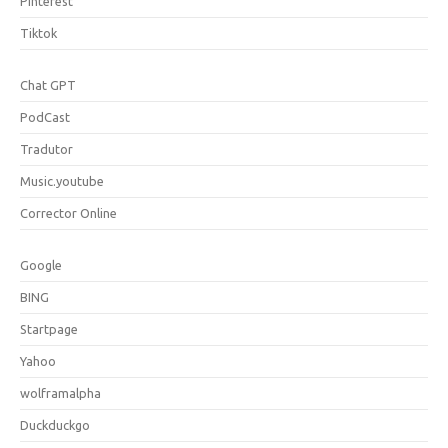
Pinterest
Tiktok
Chat GPT
PodCast
Tradutor
Music.youtube
Corrector Online
Google
BING
Startpage
Yahoo
wolframalpha
Duckduckgo