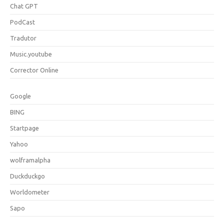
Chat GPT
PodCast
Tradutor
Music.youtube
Corrector Online
Google
BING
Startpage
Yahoo
wolframalpha
Duckduckgo
Worldometer
Sapo