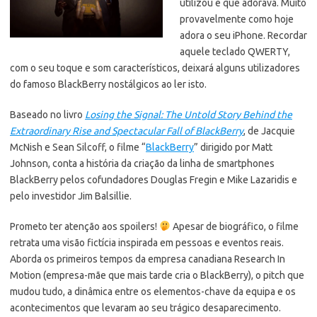
utilizou e que adorava. Muito
provavelmente como hoje
adora o seu iPhone. Recordar
aquele teclado QWERTY,
com o seu toque e som característicos, deixará alguns utilizadores
do famoso BlackBerry nostálgicos ao ler isto.
Baseado no livro
Losing the Signal: The Untold Story Behind the
Extraordinary Rise and Spectacular Fall of BlackBerry
, de Jacquie
McNish e Sean Silcoff, o filme “
BlackBerry
” dirigido por Matt
Johnson, conta a história da criação da linha de smartphones
BlackBerry pelos cofundadores Douglas Fregin e Mike Lazaridis e
pelo investidor Jim Balsillie.
Prometo ter atenção aos spoilers!
Apesar de biográfico, o filme
retrata uma visão fictícia inspirada em pessoas e eventos reais.
Aborda os primeiros tempos da empresa canadiana Research In
Motion (empresa-mãe que mais tarde cria o BlackBerry), o pitch que
mudou tudo, a dinâmica entre os elementos-chave da equipa e os
acontecimentos que levaram ao seu trágico desaparecimento.