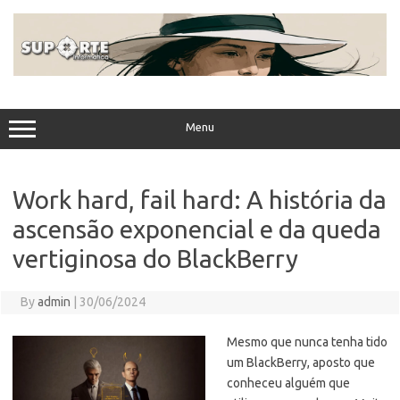
Skip
to
content
Menu
Work hard, fail hard: A história da
ascensão exponencial e da queda
vertiginosa do BlackBerry
By
admin
|
30/06/2024
Mesmo que nunca tenha tido
um BlackBerry, aposto que
conheceu alguém que