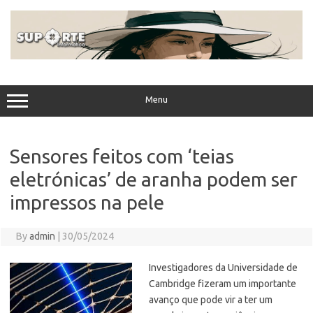
Skip
to
content
Menu
Sensores feitos com ‘teias
eletrónicas’ de aranha podem ser
impressos na pele
By
admin
|
30/05/2024
Investigadores da Universidade de
Cambridge fizeram um importante
avanço que pode vir a ter um