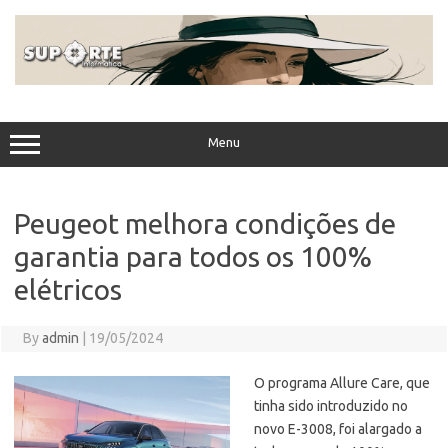
Skip
to
content
Menu
Peugeot melhora condições de
garantia para todos os 100%
elétricos
By
admin
|
19/05/2024
O programa Allure Care, que
tinha sido introduzido no
novo E-3008, foi alargado a